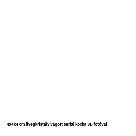
4x4x4 cm üvegkristály vágott sarkú kocka 3D fotóval