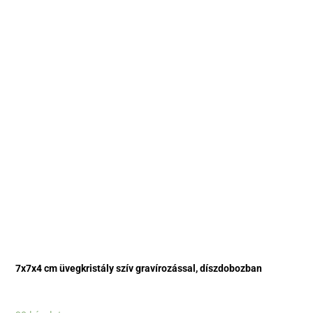
7x7x4 cm üvegkristály szív gravírozással, díszdobozban