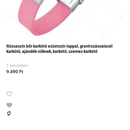
Rózsaszín bőr karkötő ezüstszín lappal, gravírozássalacél
karkötő, ajándék nőknek, karkötő, szemes karkötő
1 készleten
9.490
Ft