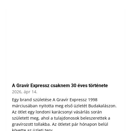
A Gravír Expressz csaknem 30 éves története
2026, ápr 14.
Egy brand születése A Gravír Expressz 1998
márciusában nyitotta meg első üzletét Budakalászon.
Az ötlet egy londoni karácsonyi vásárlás során
született meg, ahol a tulajdonosok beleszerettek a
gravírozott tollakba. Az ötletet pár hónapon belül
követte az üzleti terv...