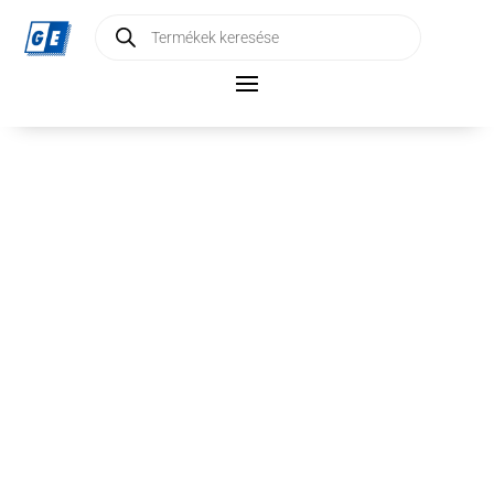
Products
search