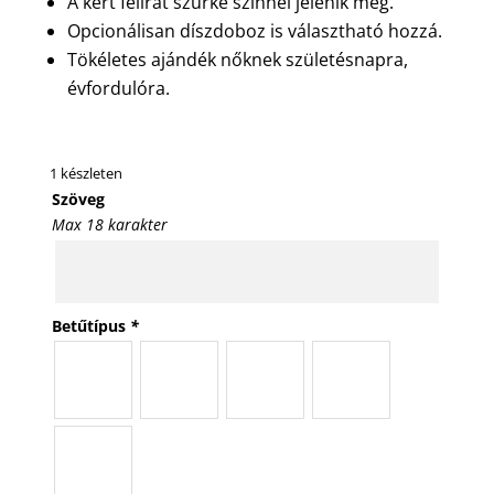
A kért felirat szürke színnel jelenik meg.
Opcionálisan díszdoboz is választható hozzá.
Tökéletes ajándék nőknek születésnapra,
évfordulóra.
1 készleten
Szöveg
Max 18 karakter
Betűtípus
*