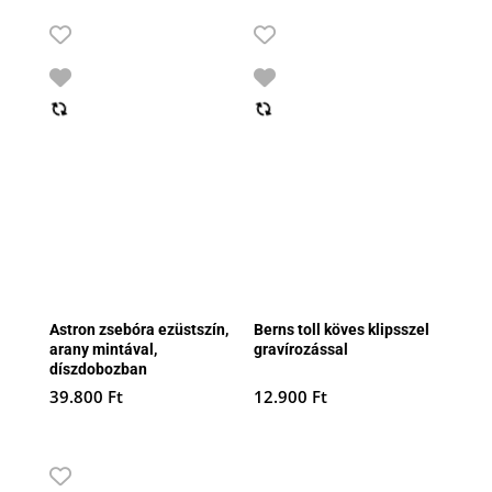
Astron zsebóra ezüstszín,
Berns toll köves klipsszel
arany mintával,
gravírozással
díszdobozban
39.800
Ft
12.900
Ft