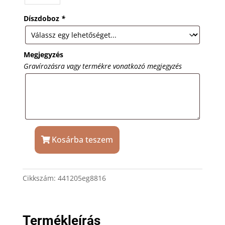
Díszdoboz
*
Megjegyzés
Gravírozásra vagy termékre vonatkozó megjegyzés
Kosárba teszem
Aranyszín
nemesacél
karkötő
Cikkszám:
441205eg8816
ajándék
gravírozással
mennyiség
Termékleírás