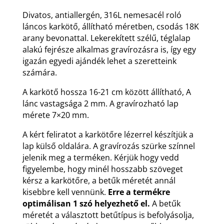
Divatos, antiallergén, 316L nemesacél roló
láncos karkötő, állítható méretben, csodás 18K
arany bevonattal. Lekerekített szélű, téglalap
alakú fejrésze alkalmas gravírozásra is, így egy
igazán egyedi ajándék lehet a szeretteink
számára.
A karkötő hossza 16-21 cm között állítható, A
lánc vastagsága 2 mm. A gravírozható lap
mérete 7×20 mm.
A kért feliratot a karkötőre lézerrel készítjük a
lap külső oldalára. A gravírozás szürke színnel
jelenik meg a terméken. Kérjük hogy vedd
figyelembe, hogy minél hosszabb szöveget
kérsz a karkötőre, a betűk méretét annál
kisebbre kell vennünk.
Erre a termékre
optimálisan 1 szó helyezhető el.
A betűk
méretét a választott betűtípus is befolyásolja,