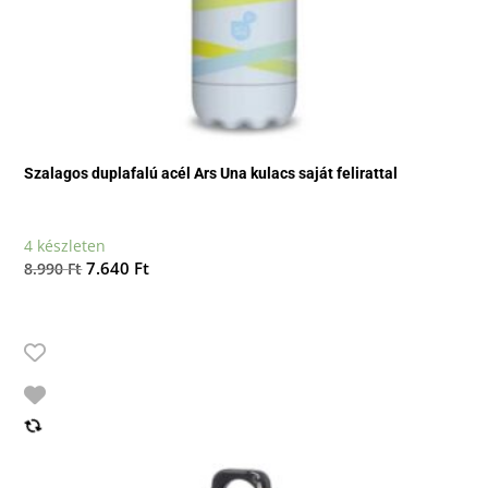
Szalagos duplafalú acél Ars Una kulacs saját felirattal
4 készleten
Original
Current
7.640
Ft
8.990
Ft
price
price
was:
is:
8.990 Ft.
7.640 Ft.