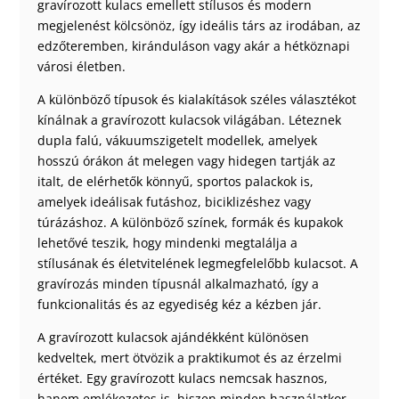
gravírozott kulacs emellett stílusos és modern
megjelenést kölcsönöz, így ideális társ az irodában, az
edzőteremben, kiránduláson vagy akár a hétköznapi
városi életben.
A különböző típusok és kialakítások széles választékot
kínálnak a gravírozott kulacsok világában. Léteznek
dupla falú, vákuumszigetelt modellek, amelyek
hosszú órákon át melegen vagy hidegen tartják az
italt, de elérhetők könnyű, sportos palackok is,
amelyek ideálisak futáshoz, biciklizéshez vagy
túrázáshoz. A különböző színek, formák és kupakok
lehetővé teszik, hogy mindenki megtalálja a
stílusának és életvitelének legmegfelelőbb kulacsot. A
gravírozás minden típusnál alkalmazható, így a
funkcionalitás és az egyediség kéz a kézben jár.
A gravírozott kulacsok ajándékként különösen
kedveltek, mert ötvözik a praktikumot és az érzelmi
értéket. Egy gravírozott kulacs nemcsak hasznos,
hanem emlékezetes is, hiszen minden használatkor