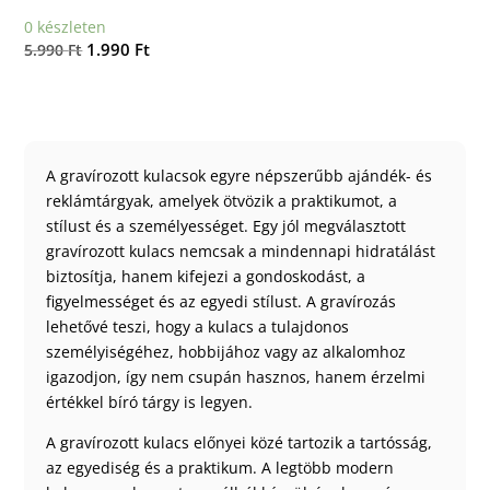
0 készleten
Original
Current
1.990
Ft
5.990
Ft
price
price
was:
is:
5.990 Ft.
1.990 Ft.
A gravírozott kulacsok egyre népszerűbb ajándék- és
reklámtárgyak, amelyek ötvözik a praktikumot, a
stílust és a személyességet. Egy jól megválasztott
gravírozott kulacs nemcsak a mindennapi hidratálást
biztosítja, hanem kifejezi a gondoskodást, a
figyelmességet és az egyedi stílust. A gravírozás
lehetővé teszi, hogy a kulacs a tulajdonos
személyiségéhez, hobbijához vagy az alkalomhoz
igazodjon, így nem csupán hasznos, hanem érzelmi
értékkel bíró tárgy is legyen.
A gravírozott kulacs előnyei közé tartozik a tartósság,
az egyediség és a praktikum. A legtöbb modern