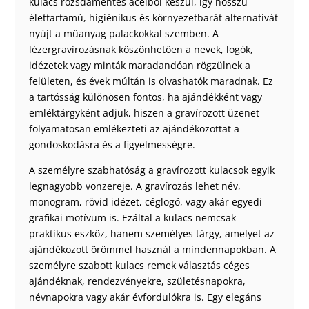
kulacs rozsdamentes acélból készül, így hosszú
élettartamú, higiénikus és környezetbarát alternatívát
nyújt a műanyag palackokkal szemben. A
lézergravírozásnak köszönhetően a nevek, logók,
idézetek vagy minták maradandóan rögzülnek a
felületen, és évek múltán is olvashatók maradnak. Ez
a tartósság különösen fontos, ha ajándékként vagy
emléktárgyként adjuk, hiszen a gravírozott üzenet
folyamatosan emlékezteti az ajándékozottat a
gondoskodásra és a figyelmességre.
A személyre szabhatóság a gravírozott kulacsok egyik
legnagyobb vonzereje. A gravírozás lehet név,
monogram, rövid idézet, céglogó, vagy akár egyedi
grafikai motívum is. Ezáltal a kulacs nemcsak
praktikus eszköz, hanem személyes tárgy, amelyet az
ajándékozott örömmel használ a mindennapokban. A
személyre szabott kulacs remek választás céges
ajándéknak, rendezvényekre, születésnapokra,
névnapokra vagy akár évfordulókra is. Egy elegáns