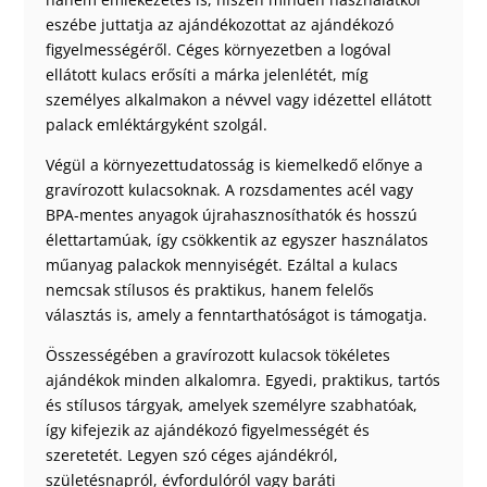
eszébe juttatja az ajándékozottat az ajándékozó
figyelmességéről. Céges környezetben a logóval
ellátott kulacs erősíti a márka jelenlétét, míg
személyes alkalmakon a névvel vagy idézettel ellátott
palack emléktárgyként szolgál.
Végül a környezettudatosság is kiemelkedő előnye a
gravírozott kulacsoknak. A rozsdamentes acél vagy
BPA-mentes anyagok újrahasznosíthatók és hosszú
élettartamúak, így csökkentik az egyszer használatos
műanyag palackok mennyiségét. Ezáltal a kulacs
nemcsak stílusos és praktikus, hanem felelős
választás is, amely a fenntarthatóságot is támogatja.
Összességében a gravírozott kulacsok tökéletes
ajándékok minden alkalomra. Egyedi, praktikus, tartós
és stílusos tárgyak, amelyek személyre szabhatóak,
így kifejezik az ajándékozó figyelmességét és
szeretetét. Legyen szó céges ajándékról,
születésnapról, évfordulóról vagy baráti