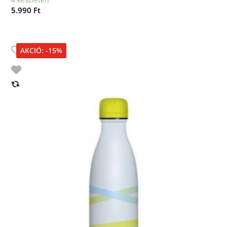
5.990
Ft
AKCIÓ: -15%