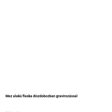
Mez alakú flaska díszdobozban gravírozással