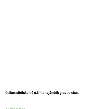
Csíkos söröskorsó 0,5 liter ajándék gravírozással
17 készleten