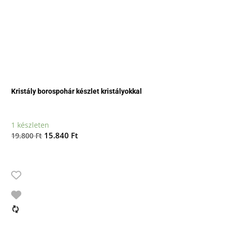
Kristály borospohár készlet kristályokkal
1 készleten
Original
Current
15.840
Ft
19.800
Ft
price
price
was:
is:
19.800 Ft.
15.840 Ft.