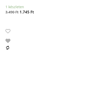
1 készleten
Original
Current
1.745
Ft
3.490
Ft
price
price
was:
is:
3.490 Ft.
1.745 Ft.