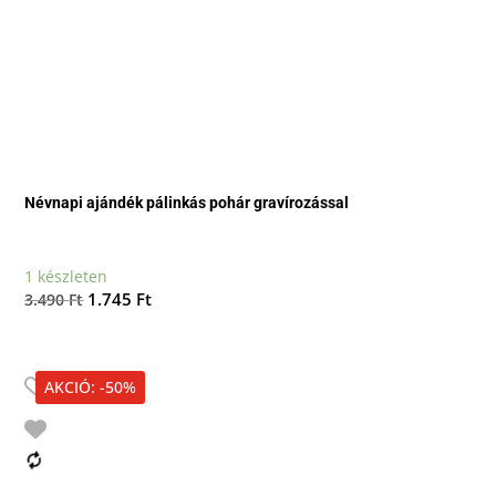
Névnapi ajándék pálinkás pohár gravírozással
1 készleten
Original
Current
1.745
Ft
3.490
Ft
price
price
was:
is:
3.490 Ft.
1.745 Ft.
AKCIÓ: -50%