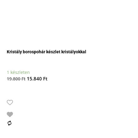
Kristály borospohár készlet kristályokkal
1 készleten
Original
Current
15.840
Ft
19.800
Ft
price
price
was:
is:
19.800 Ft.
15.840 Ft.