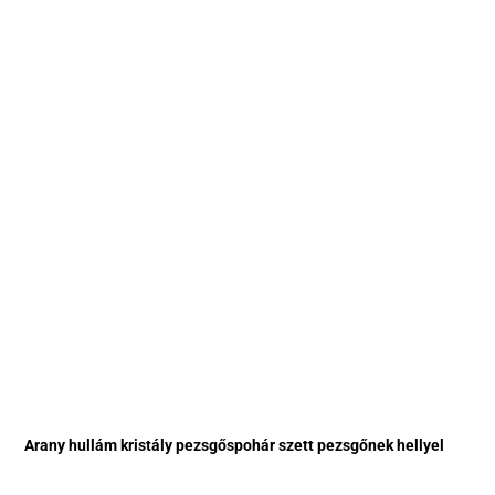
Arany hullám kristály pezsgőspohár szett pezsgőnek hellyel