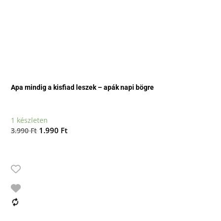
Apa mindig a kisfiad leszek – apák napi bögre
1 készleten
Original
Current
1.990
Ft
3.990
Ft
price
price
was:
is:
3.990 Ft.
1.990 Ft.