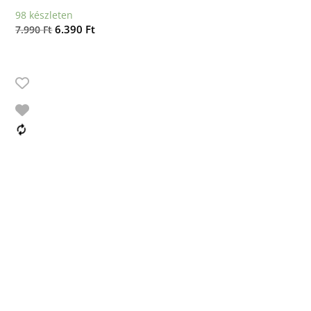
98 készleten
Original
Current
6.390
Ft
7.990
Ft
price
price
was:
is:
7.990 Ft.
6.390 Ft.