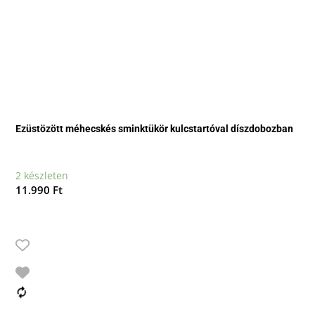
Ezüstözött méhecskés sminktükör kulcstartóval díszdobozban
2 készleten
11.990
Ft