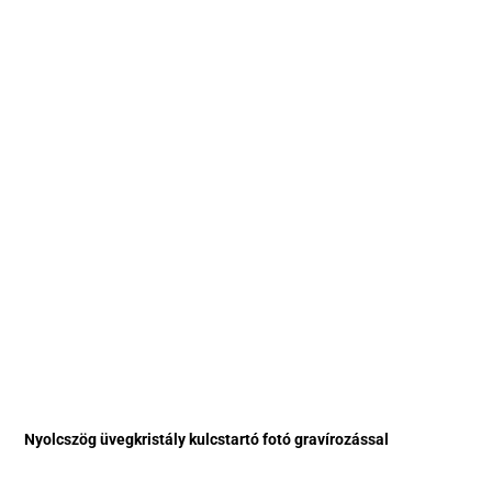
Nyolcszög üvegkristály kulcstartó fotó gravírozással