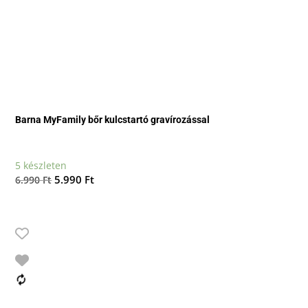
Barna MyFamily bőr kulcstartó gravírozással
5 készleten
Original
Current
5.990
Ft
6.990
Ft
price
price
was:
is:
6.990 Ft.
5.990 Ft.