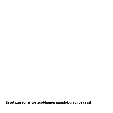
Ezsütszín sörnyitós zseblámpa ajándék gravírozással