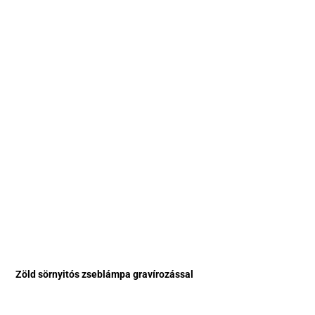
Zöld sörnyitós zseblámpa gravírozással