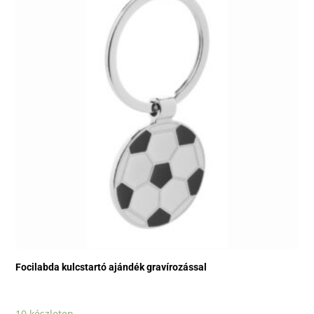
Focilabda kulcstartó ajándék gravírozással
10 készleten