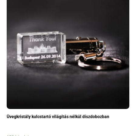
Üvegkristály kulcstartó világítás nélkül díszdobozban