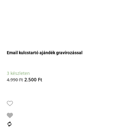
Email kulcstartó ajándék gravírozással
3 készleten
Original
Current
2.500
Ft
4.990
Ft
price
price
was:
is:
4.990 Ft.
2.500 Ft.