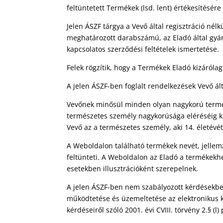
feltüntetett Termékek (lsd. lent) értékesítésére
Jelen ÁSZF tárgya a Vevő által regisztráció né
meghatározott darabszámú, az Eladó által gyár
kapcsolatos szerződési feltételek ismertetése.
Felek rögzítik, hogy a Termékek Eladó kizárólag
A jelen ÁSZF-ben foglalt rendelkezések Vevő ált
Vevőnek minősül minden olyan nagykorú természe
természetes személy nagykorúsága eléréséig kiz
Vevő az a természetes személy, aki 14. életévét
A Weboldalon található termékek nevét, jellemz
feltünteti. A Weboldalon az Eladó a termékekhez
esetekben illusztrációként szerepelnek.
A jelen ÁSZF-ben nem szabályozott kérdésekben
működtetése és üzemeltetése az elektronikus k
kérdéseiről szóló 2001. évi CVIII. törvény 2.§ (l