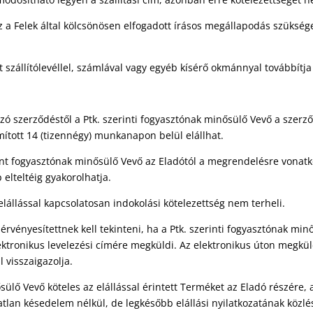
a Felek által kölcsönösen elfogadott írásos megállapodás szüksége
ött szállítólevéllel, számlával vagy egyéb kísérő okmánnyal továbbít
 szerződéstől a Ptk. szerinti fogyasztónak minősülő Vevő a szerz
mított 14 (tizennégy) munkanapon belül elállhat.
nt fogyasztónak minősülő Vevő az Eladótól a megrendelésre vonatkoz
 elteltéig gyakorolhatja.
elállással kapcsolatosan indokolási kötelezettség nem terheli.
érvényesítettnek kell tekinteni, ha a Ptk. szerinti fogyasztónak min
lektronikus levelezési címére megküldi. Az elektronikus úton megkül
visszaigazolja.
ősülő Vevő köteles az elállással érintett Terméket az Eladó részére,
atlan késedelem nélkül, de legkésőbb elállási nyilatkozatának közlé