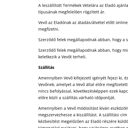
A leszállított Termékek Vételára az Eladó aján
típusának megfelelően rögzített ár.
Vevő az Eladónak az átadás/átvétel előtt online
megfizetni.
Szerződő felek megállapodnak abban, hogy a sz
Szerződő felek megállapodnak abban, hogy minde
keletkezik a Vevőt terheli.
Szállítás
Amennyiben Vevő kifejezett igényét fejezi ki, és
Vevőnek, amelyet a Vevő által előre megfizetett
nincs befolyással, következésképpen ezek kapcs
előre közli a szállítás várható időpontját.
Amennyiben a Vevő módosítást kíván eszközölni
megszervezhesse a kiszállítást. A szállítási cím
kézbesítést megelőzően az Eladó részére küldöt
támogatást nyújtani, hogy szükséges esetben mó