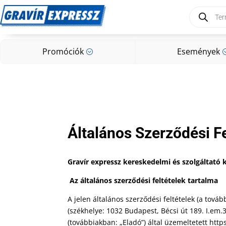
Products
search
Promóciók
Események
;
Promóciók
Események
;
Általános Szerződési Fe
Gravír expressz kereskedelmi és szolgáltató ko
Az általános szerződési feltételek tartalma
A jelen általános szerződési feltételek (a tov
(székhelye: 1032 Budapest, Bécsi út 189. I.em.3
(továbbiakban: „Eladó”) által üzemeltetett ht