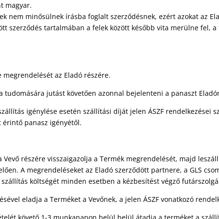
nt magyar.
dések nem minősülnek írásba foglalt szerződésnek, ezért azokat az E
t szerződés tartalmában a felek között később vita merülne fel, a 
le megrendelését az Eladó részére.
s a tudomására jutást követően azonnal bejelenteni a panaszt Eladó
állítás igénylése esetén szállítási díját jelen ÁSZF rendelkezései 
t érintő panasz igényétől.
a Vevő részére visszaigazolja a Termék megrendelését, majd leszállí
elelően. A megrendeléseket az Eladó szerződött partnere, a GLS cso
 A szállítás költségét minden esetben a kézbesítést végző futárszolg
ésével eladja a Terméket a Vevőnek, a jelen ÁSZF vonatkozó rende
telét követő 1-3 munkanapon belül belül átadja a terméket a szállít