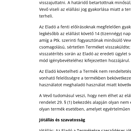
visszajuttatni. A határidő betartottnak minősül
Vevő viseli az elállási jog gyakorlása miatt a 
terheli.
Az Eladó a fenti előírásoknak megfelelően gyako
legkésőbb az elállást követő 14 (tizennégy) nap
amíg a Ptk. szerinti fogyasztónak minősülő Vev
csomagolású, sértetlen Terméket visszaküldte; a
visszatérítés során az Eladó az eredeti ügylet 
mód igénybevételéhez kifejezetten hozzájárul.
Az Eladó követelheti a Termék nem rendeltetés
vonható felelősségre a termékben bekövetkeze
használatot meghaladó használat miatt követke
A Vevő tudomásul veszi, hogy nem élhet az eláll
rendelet 29. § (1) bekezdés alapján olyan nem e
olyan termék esetében, amelyet egyértelműen 
Jótállás és szavatosság
Jótállás: Az Eladó a Termékekre szerződéses jót