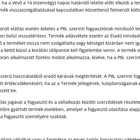
, ha a Vevő a 14 (tizennégy) napos határidő letelte előtt elküldi a t
termék visszaszolgáltatásával kapcsolatban közvetlenül felmerült köl
rolt elállás esetén köteles a Ptk. szerinti fogyasztónak minősülő Vev
on belül visszatéríteni. Termék adásvétele esetén az Eladó mindaddi
ő a terméket vissza nem szolgáltatta vagy kétséget kizáróan nem ig
 kettő közül a korábbi időpontot kell figyelembe venni. A termék vis
során alkalmazott fizetési módot alkalmazza, kivéve, ha a Ptk. szeri
szerű használatából eredő kárának megtérítését. A Ptk. szerinti fo
tt értékcsökkenésért, ha az a Termék jellegének, tulajdonságaina
zett be.
ás jogával a fogyasztó és a vállalkozás közötti szerződések részlete
lőre gyártott termék esetében, amelyet a fogyasztó utasítása alapján
a fogyasztó személyére szabtak.
állást vállalhat vagy a Termékre az egyes tartós fogyasztási cikkekr