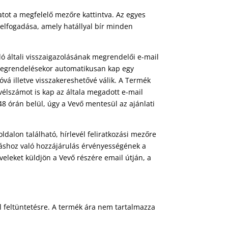
tot a megfelelő mezőre kattintva. Az egyes
 elfogadása, amely hatállyal bír minden
 általi visszaigazolásának megrendelői e-mail
n megrendelésekor automatikusan kap egy
vá illetve visszakereshetővé válik. A Termék
élszámot is kap az általa megadott e-mail
8 órán belül, úgy a Vevő mentesül az ajánlati
oldalon található, hírlevél feliratkozási mezőre
kozáshoz való hozzájárulás érvényességének a
eveleket küldjön a Vevő részére email útján, a
l feltüntetésre. A termék ára nem tartalmazza