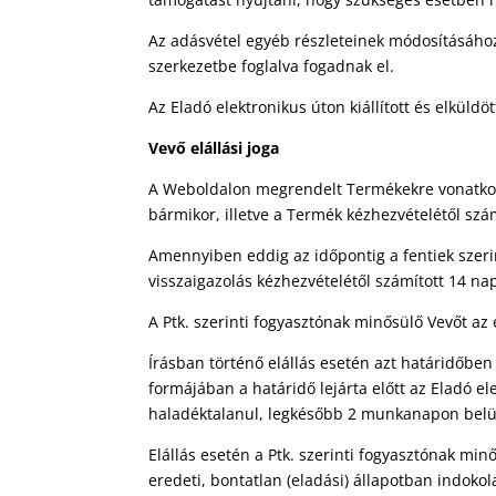
Az adásvétel egyéb részleteinek módosításához 
szerkezetbe foglalva fogadnak el.
Az Eladó elektronikus úton kiállított és elküld
Vevő elállási joga
A Weboldalon megrendelt Termékekre vonatkozó
bármikor, illetve a Termék kézhezvételétől szá
Amennyiben eddig az időpontig a fentiek szeri
visszaigazolás kézhezvételétől számított 14 nap
A Ptk. szerinti fogyasztónak minősülő Vevőt az 
Írásban történő elállás esetén azt határidőben 
formájában a határidő lejárta előtt az Eladó e
haladéktalanul, legkésőbb 2 munkanapon belül 
Elállás esetén a Ptk. szerinti fogyasztónak min
eredeti, bontatlan (eladási) állapotban indokol