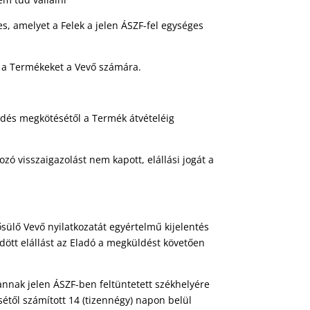
s, amelyet a Felek a jelen ÁSZF-fel egységes
ja a Termékeket a Vevő számára.
ődés megkötésétől a Termék átvételéig
ó visszaigazolást nem kapott, elállási jogát a
ősülő Vevő nyilatkozatát egyértelmű kijelentés
dött elállást az Eladó a megküldést követően
 annak jelen ÁSZF-ben feltüntetett székhelyére
sétől számított 14 (tizennégy) napon belül