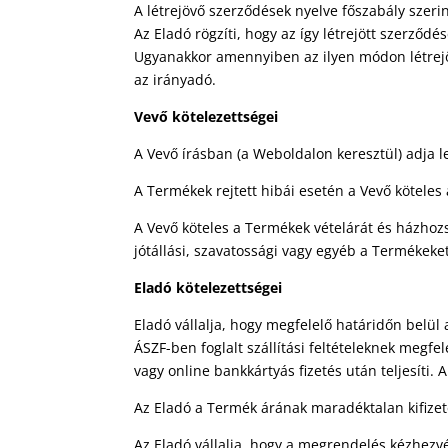
A létrejövő szerződések nyelve főszabály szeri
Az Eladó rögzíti, hogy az így létrejött szerző
Ugyanakkor amennyiben az ilyen módon létrejöt
az irányadó.
Vevő kötelezettségei
A Vevő írásban (a Weboldalon keresztül) adja 
A Termékek rejtett hibái esetén a Vevő kötele
A Vevő köteles a Termékek vételárát és házhozsz
jótállási, szavatossági vagy egyéb a Termékeke
Eladó kötelezettségei
Eladó vállalja, hogy megfelelő határidőn belül 
ÁSZF-ben foglalt szállítási feltételeknek megf
vagy online bankkártyás fizetés után teljesíti.
Az Eladó a Termék árának maradéktalan kifizet
Az Eladó vállalja, hogy a megrendelés kézhezvé