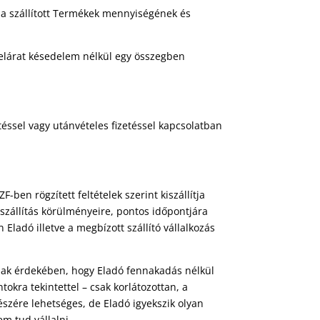
, a szállított Termékek mennyiségének és
Vételárat késedelem nélkül egy összegben
éssel vagy utánvételes fizetéssel kapcsolatban
-ben rögzített feltételek szerint kiszállítja
a szállítás körülményeire, pontos időpontjára
ladó illetve a megbízott szállító vállalkozás
nnak érdekében, hogy Eladó fennakadás nélkül
tokra tekintettel – csak korlátozottan, a
észére lehetséges, de Eladó igyekszik olyan
em tud vállalni