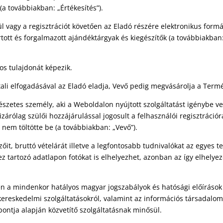
 (a továbbiakban: „Értékesítés”).
lkül vagy a regisztrációt követően az Eladó részére elektronikus fo
tott és forgalmazott ajándéktárgyak és kiegészítők (a továbbiakba
os tulajdonát képezik.
ali elfogadásával az Eladó eladja, Vevő pedig megvásárolja a Terméke
tes személy, aki a Weboldalon nyújtott szolgáltatást igénybe veszi
árólag szülői hozzájárulással jogosult a felhasználói regisztrációr
 nem töltötte be (a továbbiakban: „Vevő”).
őit, bruttó vételárát illetve a legfontosabb tudnivalókat az egyes
 tartozó adatlapon fotókat is elhelyezhet, azonban az így elhelyeze
 a mindenkor hatályos magyar jogszabályok és hatósági előírások i
ereskedelmi szolgáltatásokról, valamint az információs társadalo
) pontja alapján közvetítő szolgáltatásnak minősül.