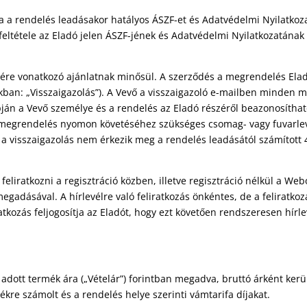
a a rendelés leadásakor hatályos ÁSZF-et és Adatvédelmi Nyilatkoza
feltétele az Eladó jelen ÁSZF-jének és Adatvédelmi Nyilatkozatának
e vonatkozó ajánlatnak minősül. A szerződés a megrendelés Eladó
akban: „Visszaigazolás”). A Vevő a visszaigazoló e-mailben minde
ján a Vevő személye és a rendelés az Eladó részéről beazonosítható
a megrendelés nyomon követéséhez szükséges csomag- vagy fuvarlev
a visszaigazolás nem érkezik meg a rendelés leadásától számított 4
eliratkozni a regisztráció közben, illetve regisztráció nélkül a Web
 megadásával. A hírlevélre való feliratkozás önkéntes, de a felirat
ratkozás feljogosítja az Eladót, hogy ezt követően rendszeresen hírl
adott termék ára („Vételár”) forintban megadva, bruttó árként kerü
ékre számolt és a rendelés helye szerinti vámtarifa díjakat.