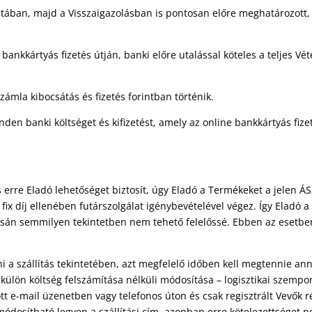
latában, majd a Visszaigazolásban is pontosan előre meghatározott
 bankkártyás fizetés útján, banki előre utalással köteles a teljes 
ámla kibocsátás és fizetés forintban történik.
n banki költséget és kifizetést, amely az online bankkártyás fizet
 erre Eladó lehetőséget biztosít, úgy Eladó a Termékeket a jelen ÁSZF
 fix díj ellenében futárszolgálat igénybevételével végez. Így Eladó 
án semmilyen tekintetben nem tehető felelőssé. Ebben az esetben E
 a szállítás tekintetében, azt megfelelő időben kell megtennie a
 külön költség felszámítása nélküli módosítása – logisztikai szempon
t e-mail üzenetben vagy telefonos úton és csak regisztrált Vevők r
dosítható legyen a szállítási cím, azonban erre kötelezettséget n