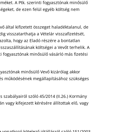
erméket. A Ptk. szerinti fogyasztónak minősülő
tségeket, de ezen felül egyéb költség nem
ő által kifizetett összeget haladéktalanul, de
g visszatarthatja a Vételár visszafizetését,
azolta, hogy az Eladó részére a bontatlan
szaszállításának költségei a Vevőt terhelik. A
nti fogyasztónak minősülő vásárló más fizetési
gyasztónak minősülő Vevő kizárólag akkor
k és működésének megállapításához szükséges
s szabályairól szóló 45/2014 (II.26.) Kormány
 vagy kifejezett kérésére állítottak elő, vagy
e vonatkozó kötelező jótállásról szóló 151/2003.