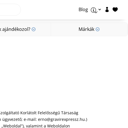
Blog


p
k ajándékozol?
Márkák
;
;
k ajándékozol?
Márkák
;
;
zolgáltató Korlátolt Felelősségű Társaság
án ügyvezető; e-mail: erno@gravirexpressz.hu.)
: „Weboldal”), valamint a Weboldalon