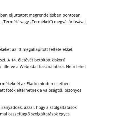
rmában eljuttatott megrendelésben pontosan
n: „Termék” vagy „Termékek”) megvásárlásával
ket az itt megállapított feltételekkel.
. A 14. életévét betöltött kiskorú
a, illetve a Weboldal használatára. Nem lehet
 termékeknél az Eladó minden esetben
tt fotók eltérhetnek a valóságtól, bizonyos
rányadóak, azzal, hogy a szolgáltatások
mmal összefüggő szolgáltatások egyes