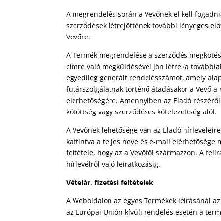
A megrendelés során a Vevőnek el kell fogadni
szerződések létrejöttének további lényeges elő
Vevőre.
A Termék megrendelése a szerződés megkötésér
címre való megküldésével jön létre (a további
egyedileg generált rendelésszámot, amely alap
futárszolgálatnak történő átadásakor a Vevő 
elérhetőségére. Amennyiben az Eladó részéről 
kötöttség vagy szerződéses kötelezettség alól.
A Vevőnek lehetősége van az Eladó hírleveleire f
kattintva a teljes neve és e-mail elérhetősége
feltétele, hogy az a Vevőtől származzon. A feli
hírlevélről való leiratkozásig.
Vételár, fizetési feltételek
A Weboldalon az egyes Termékek leírásánál az 
az Európai Unión kívüli rendelés esetén a term