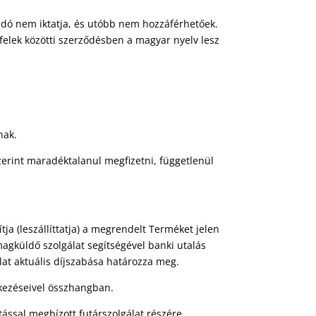
ladó nem iktatja, és utóbb nem hozzáférhetőek.
felek közötti szerződésben a magyar nyelv lesz
nak.
szerint maradéktalanul megfizetni, függetlenül
tja (leszállíttatja) a megrendelt Terméket jelen
magküldő szolgálat segítségével banki utalás
álat aktuális díjszabása határozza meg.
lkezéseivel összhangban.
ással megbízott futárszolgálat részére.