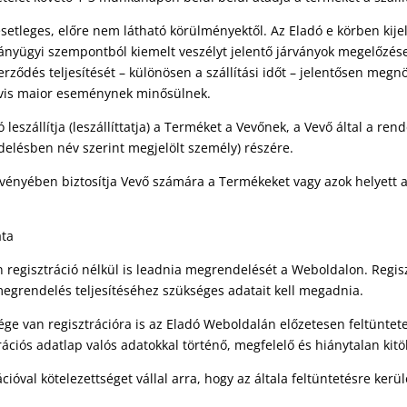
z esetleges, előre nem látható körülményektől. Az Eladó e körben kij
ányügyi szempontból kiemelt veszélyt jelentő járványok megelőzése
erződés teljesítését – különösen a szállítási időt – jelentősen megnö
n vis maior eseménynek minősülnek.
leszállítja (leszállíttatja) a Terméket a Vevőnek, a Vevő által a r
endelésben név szerint megjelölt személy) részére.
gvényében biztosítja Vevő számára a Termékeket vagy azok helyett a
ata
an regisztráció nélkül is leadnia megrendelését a Weboldalon. Regi
egrendelés teljesítéséhez szükséges adatait kell megadnia.
 van regisztrációra is az Eladó Weboldalán előzetesen feltüntete
trációs adatlap valós adatokkal történő, megfelelő és hiánytalan kitöl
rációval kötelezettséget vállal arra, hogy az általa feltüntetésre ke