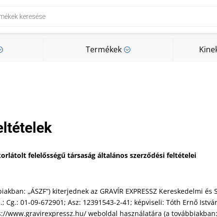
Termékek
Kine
;
;
Termékek
Kine
;
;
ltételek
rlátolt felelősségű társaság általános szerződési feltételei
ábbiakban: „ÁSZF”) kiterjednek az GRAVÍR EXPRESSZ Kereskedelmi és S
.; Cg.: 01-09-672901; Asz: 12391543-2-41; képviseli: Tóth Ernő Istv
tps://www.gravirexpressz.hu/ weboldal használatára (a továbbiakban