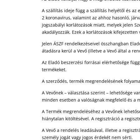
A szállítás ideje függ a szállítás helyétől és a
2 koronavírus, valamint az ahhoz hasonló, járv
jogszabályi korlátozások miatt, melyek jelen Sz
akadályozzák. Ezek a korlátozások kifejezette
Jelen ÁSZF rendelkezéseivel összhangban Eladó 
átadásra kerül a Vevő (illetve a Vevő által a r
Az Eladó beszerzési forrásai elérhetősége füg
termékeket.
A szerződés, termék megrendelésének folyam
A Vevőnek – választása szerint – lehetősége v
minden esetben a valóságnak megfelelő és a m
A Termék megrendeléséhez a Vevőnek lehetősége
hiánytalan kitöltésével. A regisztráció a regisz
A Vevő a rendelés leadásával, illetve a regiszt
személy jogát vagy jogos érdekét nem sérti.