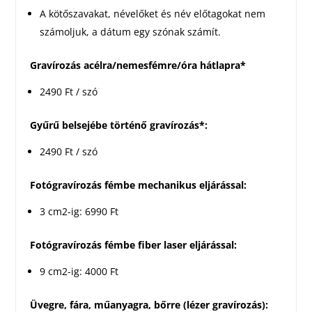
A kötőszavakat, névelőket és név előtagokat nem
számoljuk, a dátum egy szónak számít.
Gravírozás acélra/nemesfémre/óra hátlapra*
2490 Ft / szó
Gyűrű belsejébe történő gravírozás*:
2490 Ft / szó
Fotógravírozás fémbe mechanikus eljárással:
3 cm2-ig: 6990 Ft
Fotógravírozás fémbe fiber laser eljárással:
9 cm2-ig: 4000 Ft
Üvegre, fára, műanyagra, bőrre (lézer gravírozás):