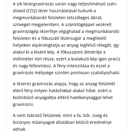
A sík lézergravírozás során nagy teljesítményű szén-
dioxid (CO2) lézer használatával tudunk a
megmunkálandó felületen tetszőleges ábrát,
szöveget megjeleníteni. A számítógéppel vezérelt
gravírozógép lézerfeje végighalad a megmunkálandó
felületen és a fókuszált lézersugár a megfelelő
helyeken elpárologtatja az anyag legfelső rétegét, így
alakul ki a kívánt kép. A fókuszpont átmérője a
milliméter tört része, ezért a kialakuló kép igen precíz
és nagy felbontású. A fény intenzitása és ezzel a
gravírozás mélysége szintén pontosan szabályozható.
A lézeres gravírozás alapja, hogy az anyag felületét
elérő fény milyen hatásfokkal alakul hővé, ezért a
különböző anyagokba eltérő hatékonysággal lehet
gravírozni.
A nem tükröző felületek, mint a fa, bőr, üveg és
bizonyos műanyagok általában kitűnő eredményt
adnak.