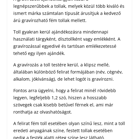
legnépszerűbbek a tollak, melyek közül több kiváló és
ismert márka számtalan típusát árusítjuk a kedvező
árú gravírozható fém tollak mellett.
Toll gyakran kerül ajándékozásra mindennapi
használati tárgyként, dísztollként vagy emlékként. A
gravírozással egyedivé és tartósan emlékezetessé
tehető egy ilyen ajándék.
A gravírozás a toll testére kerül, a klipsz mellé,
általában különböző felirat formájában (név, cégnév,
alkalom, jókívánság), de lehet logót is gravírozni.
Fontos arra ügyelni, hogy a felirat minél rövidebb
legyen, legfeljebb 1,2 szó, hiszen a hosszabb
szövegek csak kisebb betűvel férnek el, ami már
ronthatja az olvashatóságot.
A felirat fém toll esetében olyan színű lesz, mint a toll
eredeti anyagának színe, festett tollak esetében
pedig a festék alatti réteg színe lesz látható.