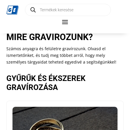
Products
[aws_search_form]
search
MIRE GRAVÍROZUNK?
Számos anyagra és felületre gravírozunk. Olvasd el
ismertetőnket, és tudj meg többet arról, hogy mely
személyes tárgyaidat teheted egyedivé a segítségünkkel!
GYŰRŰK ÉS ÉKSZEREK
GRAVÍROZÁSA