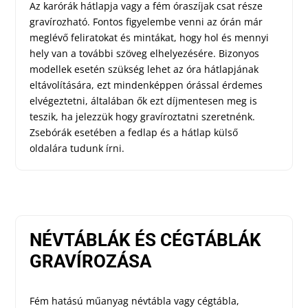
Az karórák hátlapja vagy a fém óraszíjak csat része
gravírozható. Fontos figyelembe venni az órán már
meglévő feliratokat és mintákat, hogy hol és mennyi
hely van a további szöveg elhelyezésére. Bizonyos
modellek esetén szükség lehet az óra hátlapjának
eltávolítására, ezt mindenképpen órással érdemes
elvégeztetni, általában ők ezt díjmentesen meg is
teszik, ha jelezzük hogy gravíroztatni szeretnénk.
Zsebórák esetében a fedlap és a hátlap külső
oldalára tudunk írni.
NÉVTÁBLÁK ÉS CÉGTÁBLÁK
GRAVÍROZÁSA
Fém hatású műanyag névtábla vagy cégtábla,