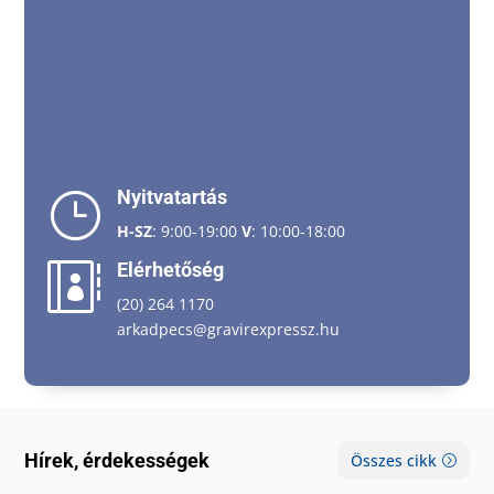
Nyitvatartás
}
H-SZ
: 9:00-19:00
V
: 10:00-18:00
Elérhetőség

(20) 264 1170
arkadpecs@gravirexpressz.hu
Hírek, érdekességek
Összes cikk