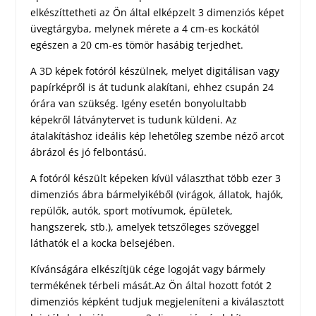
elkészíttetheti az Ön által elképzelt 3 dimenziós képet
üvegtárgyba, melynek mérete a 4 cm-es kockától
egészen a 20 cm-es tömör hasábig terjedhet.
A 3D képek fotóról készülnek, melyet digitálisan vagy
papírképről is át tudunk alakítani, ehhez csupán 24
órára van szükség. Igény esetén bonyolultabb
képekről látványtervet is tudunk küldeni. Az
átalakításhoz ideális kép lehetőleg szembe néző arcot
ábrázol és jó felbontású.
A fotóról készült képeken kívül választhat több ezer 3
dimenziós ábra bármelyikéből (virágok, állatok, hajók,
repülők, autók, sport motívumok, épületek,
hangszerek, stb.), amelyek tetszőleges szöveggel
láthatók el a kocka belsejében.
Kívánságára elkészítjük cége logoját vagy bármely
termékének térbeli mását.Az Ön által hozott fotót 2
dimenziós képként tudjuk megjeleníteni a kiválasztott