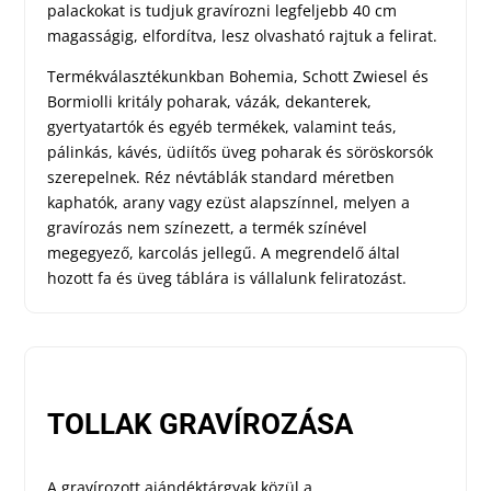
palackokat is tudjuk gravírozni legfeljebb 40 cm
magasságig, elfordítva, lesz olvasható rajtuk a felirat.
Termékválasztékunkban Bohemia, Schott Zwiesel és
Bormiolli kritály poharak, vázák, dekanterek,
gyertyatartók és egyéb termékek, valamint teás,
pálinkás, kávés, üdiítős üveg poharak és söröskorsók
szerepelnek. Réz névtáblák standard méretben
kaphatók, arany vagy ezüst alapszínnel, melyen a
gravírozás nem színezett, a termék színével
megegyező, karcolás jellegű. A megrendelő által
hozott fa és üveg táblára is vállalunk feliratozást.
TOLLAK GRAVÍROZÁSA
A gravírozott ajándéktárgyak közül a