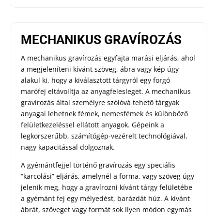
MECHANIKUS GRAVÍROZÁS
A mechanikus gravírozás egyfajta marási eljárás, ahol
a megjeleníteni kívánt szöveg, ábra vagy kép úgy
alakul ki, hogy a kiválasztott tárgyról egy forgó
marófej eltávolítja az anyagfelesleget. A mechanikus
gravírozás által személyre szólóvá tehető tárgyak
anyagai lehetnek fémek, nemesfémek és különböző
felületkezeléssel ellátott anyagok. Gépeink a
legkorszerűbb, számítógép-vezérelt technológiával,
nagy kapacitással dolgoznak.
A gyémántfejjel történő gravírozás egy speciális
“karcolási” eljárás, amelynél a forma, vagy szöveg úgy
jelenik meg, hogy a gravírozni kívánt tárgy felületébe
a gyémánt fej egy mélyedést, barázdát húz. A kívánt
ábrát, szöveget vagy formát sok ilyen módon egymás