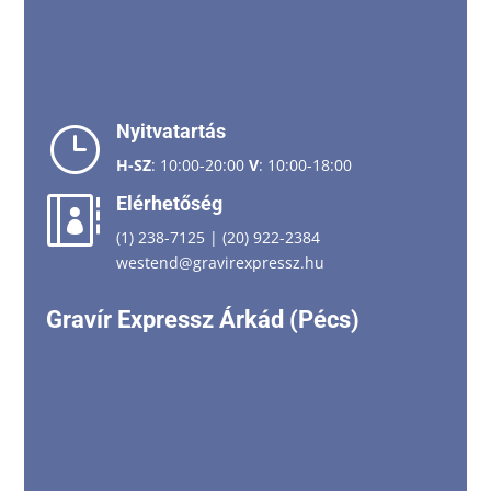
Nyitvatartás
}
H-SZ
: 10:00-20:00
V
: 10:00-18:00
Elérhetőség

(1) 238-7125
|
(20) 922-2384
westend@gravirexpressz.hu
Gravír Expressz Árkád (Pécs)