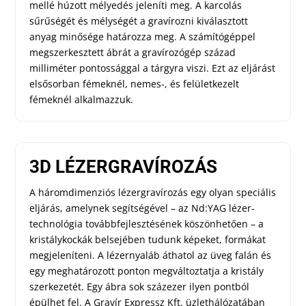
mellé húzott mélyedés jeleníti meg. A karcolás
sűrűségét és mélységét a gravírozni kiválasztott
anyag minősége határozza meg. A számítógéppel
megszerkesztett ábrát a gravírozógép század
milliméter pontossággal a tárgyra viszi. Ezt az eljárást
elsősorban fémeknél, nemes-, és felületkezelt
fémeknél alkalmazzuk.
3D LÉZERGRAVÍROZÁS
A háromdimenziós lézergravírozás egy olyan speciális
eljárás, amelynek segítségével – az Nd:YAG lézer-
technológia továbbfejlesztésének köszönhetően – a
kristálykockák belsejében tudunk képeket, formákat
megjeleníteni. A lézernyaláb áthatol az üveg falán és
egy meghatározott ponton megváltoztatja a kristály
szerkezetét. Egy ábra sok százezer ilyen pontból
épülhet fel. A Gravír Expressz Kft. üzlethálózatában