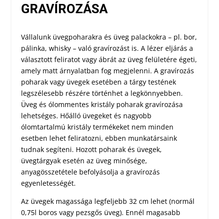
GRAVÍROZÁSA
Vállalunk üvegpoharakra és üveg palackokra – pl. bor,
pálinka, whisky – való gravírozást is. A lézer eljárás a
választott feliratot vagy ábrát az üveg felületére égeti,
amely matt árnyalatban fog megjelenni. A gravírozás
poharak vagy üvegek esetében a tárgy testének
legszélesebb részére történhet a legkönnyebben.
Üveg és ólommentes kristály poharak gravírozása
lehetséges. Hőálló üvegeket és nagyobb
ólomtartalmú kristály termékeket nem minden
esetben lehet feliratozni, ebben munkatársaink
tudnak segíteni. Hozott poharak és üvegek,
üvegtárgyak esetén az üveg minősége,
anyagösszetétele befolyásolja a gravírozás
egyenletességét.
Az üvegek magassága legfeljebb 32 cm lehet (normál
0,75l boros vagy pezsgős üveg). Ennél magasabb