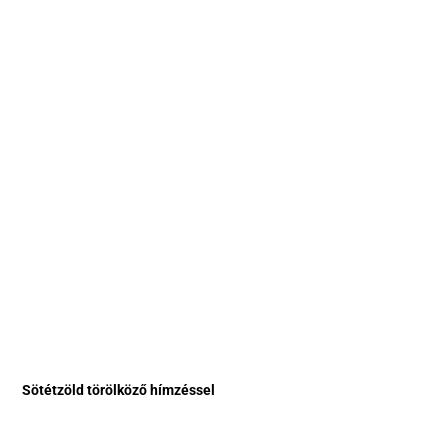
Sötétzöld törölköző hímzéssel