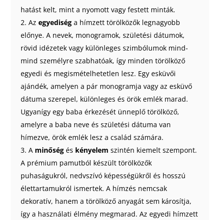
hatást kelt, mint a nyomott vagy festett minták.
Az
egyediség
a hímzett törölközők legnagyobb
előnye. A nevek, monogramok, születési dátumok,
rövid idézetek vagy különleges szimbólumok mind-
mind személyre szabhatóak, így minden törölköző
egyedi és megismételhetetlen lesz. Egy esküvői
ajándék, amelyen a pár monogramja vagy az esküvő
dátuma szerepel, különleges és örök emlék marad.
Ugyanígy egy baba érkezését ünneplő törölköző,
amelyre a baba neve és születési dátuma van
hímezve, örök emlék lesz a család számára.
A
minőség
és
kényelem
szintén kiemelt szempont.
A prémium pamutból készült törölközők
puhaságukról, nedvszívó képességükről és hosszú
élettartamukról ismertek. A hímzés nemcsak
dekoratív, hanem a törölköző anyagát sem károsítja,
így a használati élmény megmarad. Az egyedi hímzett