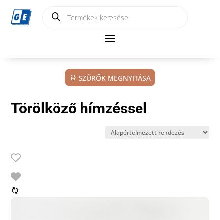
Products
search
SZŰRŐK MEGNYITÁSA
Törölköző hímzéssel