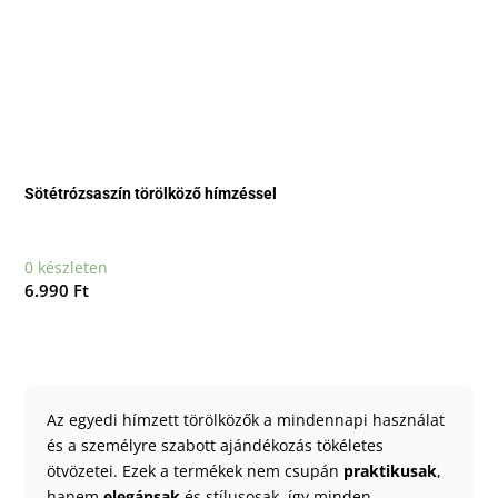
Sötétrózsaszín törölköző hímzéssel
0 készleten
6.990
Ft
Az egyedi hímzett törölközők a mindennapi használat
és a személyre szabott ajándékozás tökéletes
ötvözetei. Ezek a termékek nem csupán
praktikusak
,
hanem
elegánsak
és stílusosak, így minden