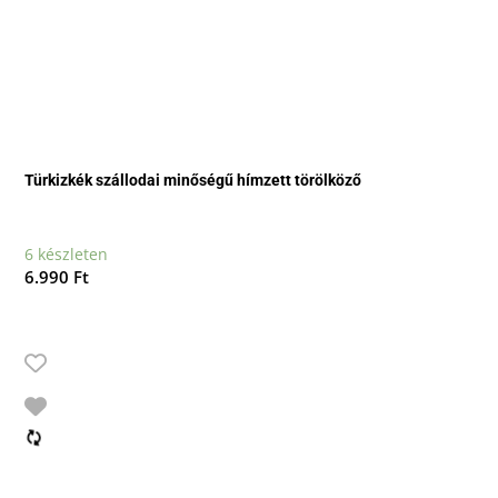
Türkizkék szállodai minőségű hímzett törölköző
6 készleten
6.990
Ft