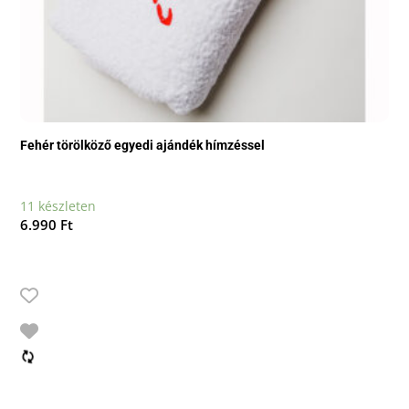
Fehér törölköző egyedi ajándék hímzéssel
11 készleten
6.990
Ft