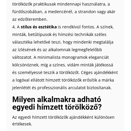
törölközők praktikusak mindennapi használatra, a
fürdőszobában, a medencénél, a strandon vagy akár
az edzőteremben.
A
stílus és esztétika
is rendkívül fontos. A színek,
minták, betűtípusok és hímzési technikák széles
választéka lehetővé teszi, hogy mindenki megtalálja
az ízlésének és az alkalomnak legmegfelelőbb
változatot. A minimalista monogramok eleganciát
kölcsönöznek, míg a színes, vidám minták játékossá
és személyessé teszik a törölközőt. Céges ajándékként
a logóval ellátott hímzett törölközők erősítik a márka
jelenlétét és professzionális arculatot biztosítanak.
Milyen alkalmakra adható
egyedi hímzett törölköző?
Az egyedi hímzett törölközők ajándékként különösen
értékesek.