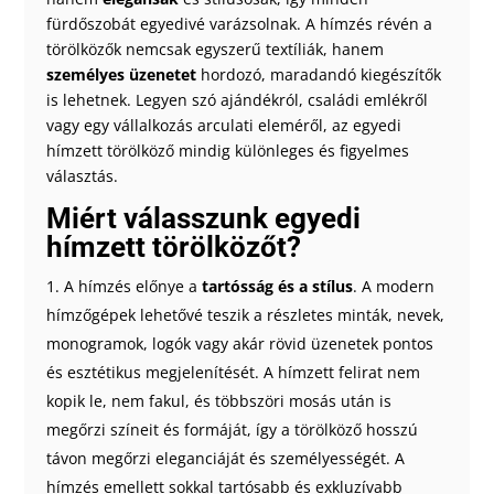
fürdőszobát egyedivé varázsolnak. A hímzés révén a
törölközők nemcsak egyszerű textíliák, hanem
személyes
üzenetet
hordozó, maradandó kiegészítők
is lehetnek. Legyen szó ajándékról, családi emlékről
vagy egy vállalkozás arculati eleméről, az egyedi
hímzett törölköző mindig különleges és figyelmes
választás.
Miért válasszunk egyedi
hímzett törölközőt?
A hímzés előnye a
tartósság és a stílus
. A modern
hímzőgépek lehetővé teszik a részletes minták, nevek,
monogramok, logók vagy akár rövid üzenetek pontos
és esztétikus megjelenítését. A hímzett felirat nem
kopik le, nem fakul, és többszöri mosás után is
megőrzi színeit és formáját, így a törölköző hosszú
távon megőrzi eleganciáját és személyességét. A
hímzés emellett sokkal tartósabb és exkluzívabb