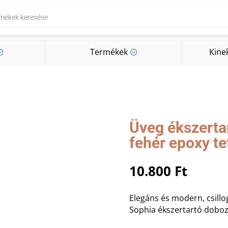
Termékek
Kine
;
;
Termékek
Kine
;
;
Üveg ékszertar
fehér epoxy te
10.800
Ft
Elegáns és modern, csillog
Sophia ékszertartó doboz