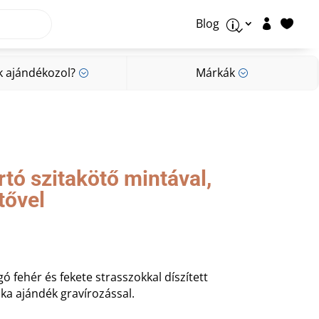
Blog


p
k ajándékozol?
Márkák
;
;
k ajándékozol?
Márkák
;
;
tó szitakötő mintával,
tővel
ó fehér és fekete strasszokkal díszített
ka ajándék gravírozással.