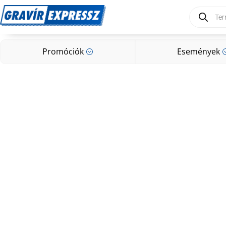
Products
search
Promóciók
Események
;
Promóciók
Események
;