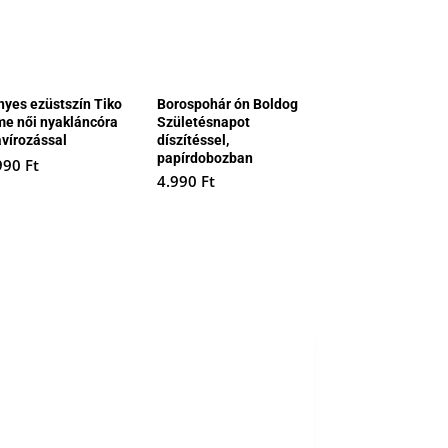
nyes ezüstszín Tiko
Borospohár ón Boldog
me női nyakláncóra
Születésnapot
avírozással
díszítéssel,
papírdobozban
990
Ft
4.990
Ft