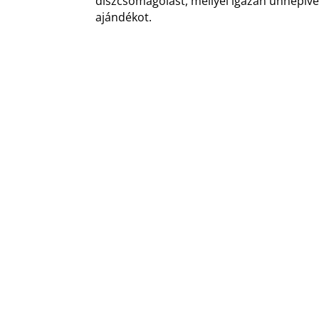
díszcsomagolást, mellyel igazán ünnepiv
ajándékot.