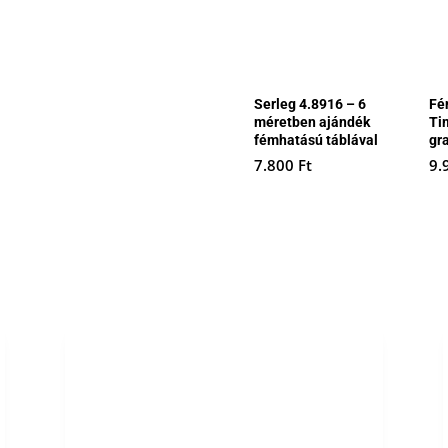
Serleg 4.8916 – 6
Fé
méretben ajándék
Ti
fémhatású táblával
gr
7.800
Ft
9.