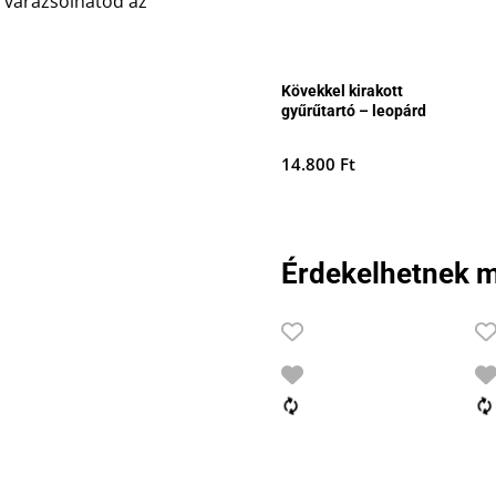
é varázsolhatod az
Kövekkel kirakott
gyűrűtartó – leopárd
14.800
Ft
Érdekelhetnek m