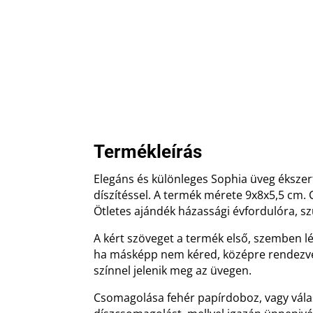
Termékleírás
Elegáns és különleges Sophia üveg ékszert
díszítéssel. A termék mérete 9x8x5,5 cm
Ötletes ajándék házassági évfordulóra, s
A kért szöveget a termék első, szemben lé
ha másképp nem kéred, középre rendezve. 
színnel jelenik meg az üvegen.
Csomagolása fehér papírdoboz, vagy vál