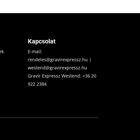
Kapcsolat
ek
E-mail:
rendeles@gravirexpressz.hu
|
westend@gravirexpressz.hu
Gravír Expressz Westend:
+36 20
922 2384