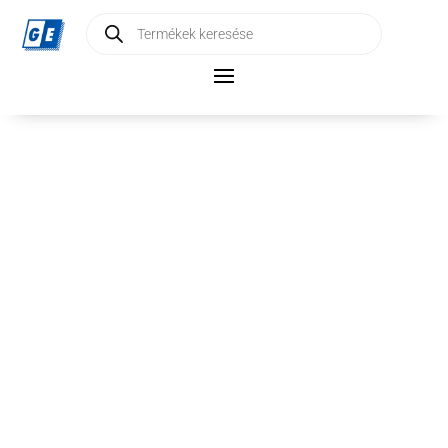
Products
search