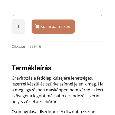
Astron
Kosárba teszem
quartz
zsebóra
arany
színű,
Cikkszám:
5394-6
mintás
szegéllyel
mennyiség
Termékleírás
Gravírozás a fedőlap külsejére lehetséges,
lézerrel készül és szürke színnel jelenik meg. Ha
a megjegyzésben másképpen nem kéred, a kért
szöveget a legoptimálisabb elrendezés szerint
helyezzük el a zsebórán.
Csomagolása díszdoboz. A díszdoboz színe