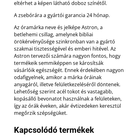
eltérhet a képen látható doboz színétől.
A zsebórára a gyártói garancia 24 hónap.
Az óramárka neve és jelképe Astron, a
betlehemi csillag, amelynek bibliai
örökérvényűsége szinkronban van a gyártó
szakmai tisztességével és emberi hitével. Az
Astron tervezői számára nagyon fontos, hogy
termékeik semmiképpen se károsítsák
vásárlóik egészségét. Ennek érdekében nagyon
odafigyelnek, amikor a márka óráinak
anyagáról, illetve felületkezeléséről döntenek.
Lehetőség szerint acél tokot és vastagabb,
kopásálló bevonatot használnak a felületeken,
így az órák éveken, akár évtizedeken keresztül
megőrzik szépségüket.
Kapcsolódó termékek