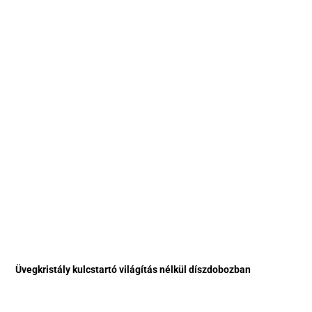
Üvegkristály kulcstartó világítás nélkül díszdobozban