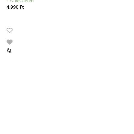
177 készleten
4.990
Ft