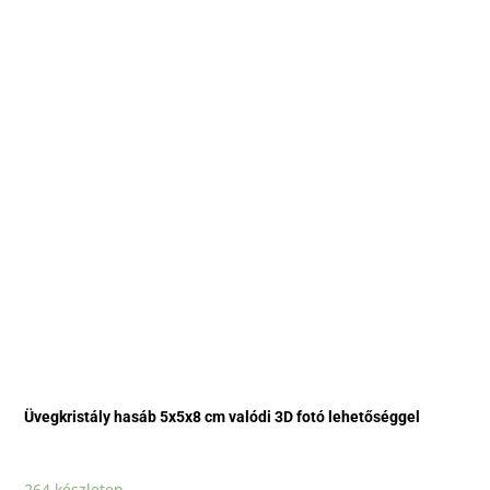
Üvegkristály hasáb 5x5x8 cm valódi 3D fotó lehetőséggel
264 készleten