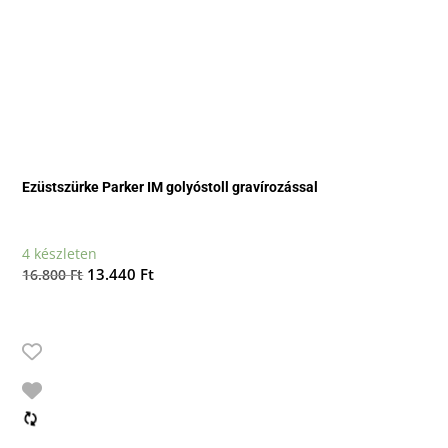
Ezüstszürke Parker IM golyóstoll gravírozással
4 készleten
Original
Current
13.440
Ft
16.800
Ft
price
price
was:
is:
16.800 Ft.
13.440 Ft.