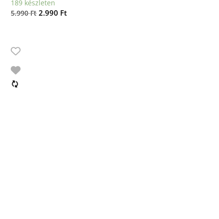
189 készleten
Original
Current
2.990
Ft
5.990
Ft
price
price
was:
is:
5.990 Ft.
2.990 Ft.