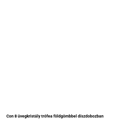
Con 8 üvegkristály trófea földgömbbel díszdobozban