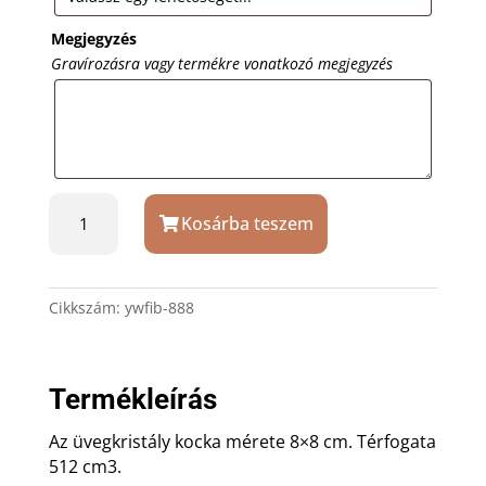
Megjegyzés
Gravírozásra vagy termékre vonatkozó megjegyzés
Üvegkristály
Kosárba teszem
kocka
8x8x8
cm
valódi
Cikkszám:
ywfib-888
3D
gravírozás
opcióval
Termékleírás
mennyiség
Az üvegkristály kocka mérete 8×8 cm. Térfogata
512 cm3.