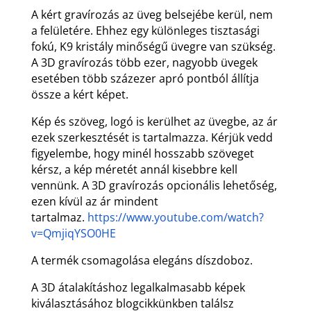
A kért gravírozás az üveg belsejébe kerül, nem
a felületére. Ehhez egy különleges tisztasági
fokú, K9 kristály minőségű üvegre van szükség.
A 3D gravírozás több ezer, nagyobb üvegek
esetében több százezer apró pontból állítja
össze a kért képet.
Kép és szöveg, logó is kerülhet az üvegbe, az ár
ezek szerkesztését is tartalmazza. Kérjük vedd
figyelembe, hogy minél hosszabb szöveget
kérsz, a kép méretét annál kisebbre kell
vennünk. A 3D gravírozás opcionális lehetőség,
ezen kívül az ár mindent
tartalmaz.
https://www.youtube.com/watch?
v=QmjiqYSO0HE
A termék csomagolása elegáns díszdoboz.
A 3D átalakításhoz legalkalmasabb képek
kiválasztásához blogcikkünkben találsz