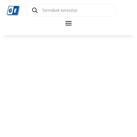
Products
search