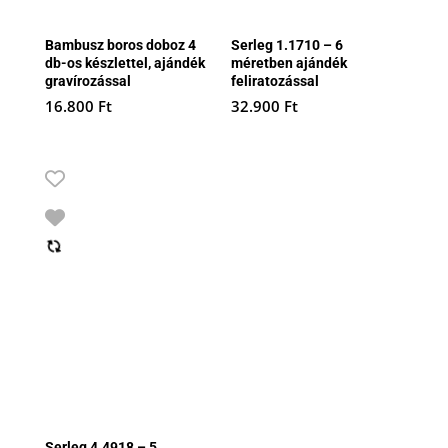
Bambusz boros doboz 4
Serleg 1.1710 – 6
db-os készlettel, ajándék
méretben ajándék
gravírozással
feliratozással
16.800
Ft
32.900
Ft
Serleg 4.4918 – 5