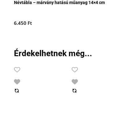
Névtábla – márvány hatású műanyag 14×4 cm
6.450
Ft
Érdekelhetnek még...