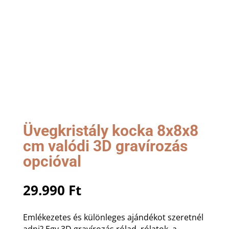
Üvegkristály kocka 8x8x8
cm valódi 3D gravírozás
opcióval
29.990
Ft
Emlékezetes és különleges ajándékot szeretnél
adni? Egy 3D gravírozás rólad, rólatok, a