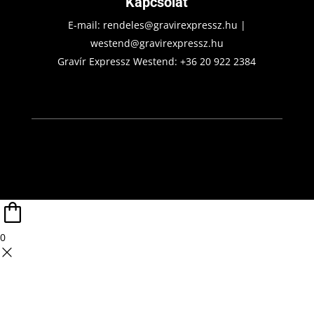
Kapcsolat
E-mail:
rendeles@gravirexpressz.hu
|
westend@gravirexpressz.hu
Gravír Expressz Westend:
+36 20 922 2384
0