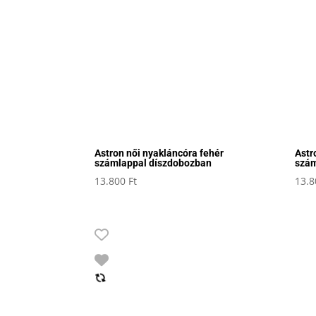
Astron női nyakláncóra fehér
Astr
számlappal díszdobozban
szám
13.800
Ft
13.