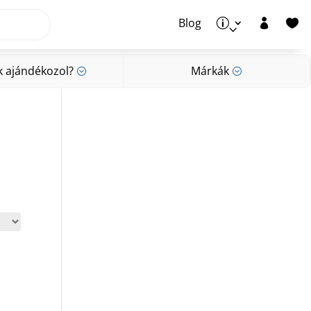
Blog
p


k ajándékozol?
Márkák
;
;
k ajándékozol?
Márkák
;
;