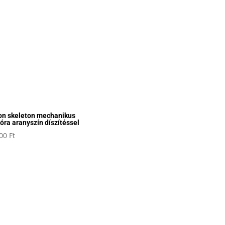
on skeleton mechanikus
óra aranyszín díszítéssel
900
Ft