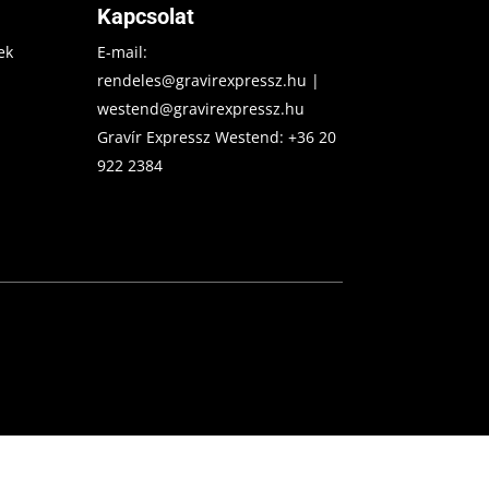
Kapcsolat
ek
E-mail:
rendeles@gravirexpressz.hu
|
westend@gravirexpressz.hu
Gravír Expressz Westend:
+36 20
922 2384