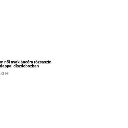
on női nyakláncóra rózsaszín
lappal díszdobozban
800
Ft