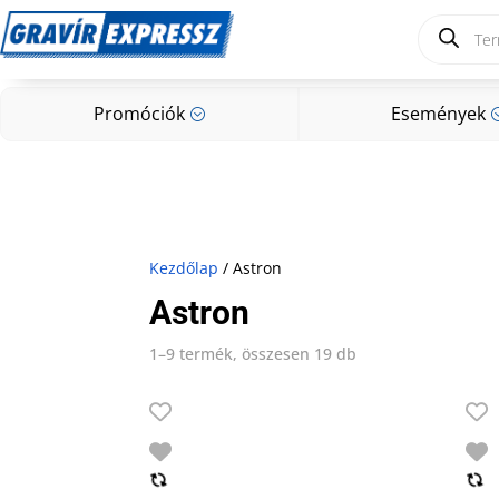
Products
search
Promóciók
Események
;
Promóciók
Események
;
Kezdőlap
/ Astron
Astron
1–9 termék, összesen 19 db