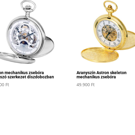
on mechanikus zsebóra
Aranyszín Astron skeleton
tszó szerkezet díszdobozban
mechanikus zsebóra
900
Ft
49.900
Ft