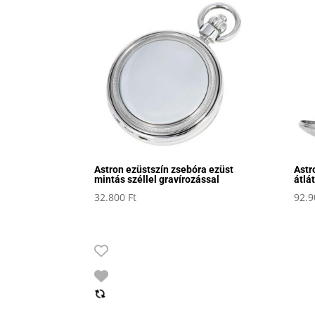
Astron ezüstszín zsebóra ezüst
Astr
mintás széllel gravírozással
átlá
32.800
Ft
92.