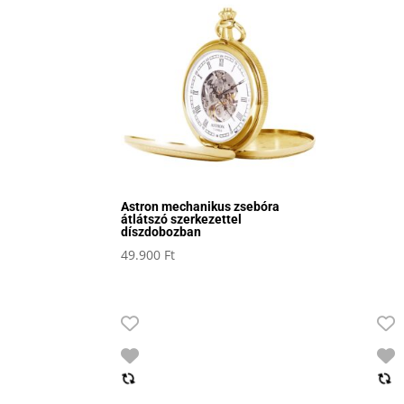
Astron mechanikus zsebóra
átlátszó szerkezettel
díszdobozban
49.900
Ft