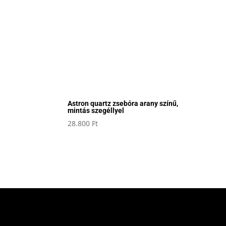
Astron quartz zsebóra arany színű,
mintás szegéllyel
28.800
Ft