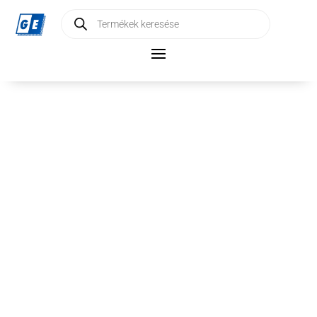
Products
search