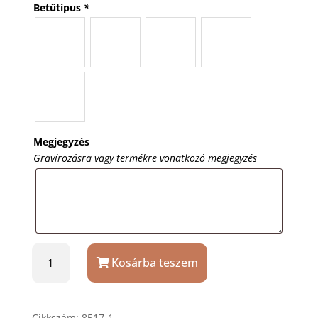
Betűtípus
*
Megjegyzés
Gravírozásra vagy termékre vonatkozó megjegyzés
Astron
Kosárba teszem
zsebóra
ezüstszín,
arany
mintával,
Cikkszám:
8517-1