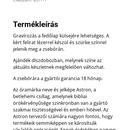
díszdobozban
mennyiség
Termékleírás
Gravírozás a fedőlap külsejére lehetséges. A
kért felirat lézerrel készül és szürke színnel
jelenik meg a zsebórán.
Ajándék díszdobozban, melynek színe az
aktuális készletnek megfelelően változhat.
A zsebórára a gyártói garancia 18 hónap.
Az óramárka neve és jelképe Astron, a
betlehemi csillag, amelynek bibliai
örökérvényűsége szinkronban van a gyártó
szakmai tisztességével és emberi hitével. Az
Astron tervezői számára nagyon fontos, hogy
termékeik semmiképpen se károsítsák
vásárlóik egészségét. Ennek érdekében nagyon