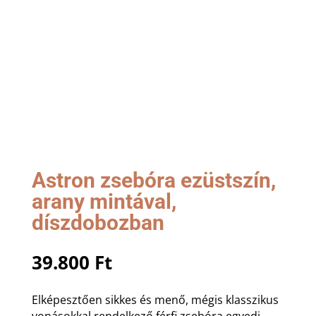
Astron zsebóra ezüstszín,
arany mintával,
díszdobozban
39.800
Ft
Elképesztően sikkes és menő, mégis klasszikus
vonásokkal rendelkező férfi zsebóra egyedi