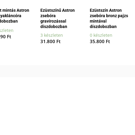
t mintás Astron
Ezüstszínű Astron
Ezüstszín Astron
nyakláncóra
zsebóra
zsebóra bronz pajzs
dobozban
gravírozással
mintával
díszdobozban
díszdobozban
szleten
3 készleten
0 készleten
990
Ft
31.800
Ft
35.800
Ft