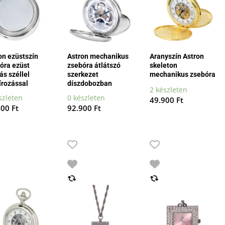
on ezüstszín
Astron mechanikus
Aranyszín Astron
óra ezüst
zsebóra átlátszó
skeleton
ás széllel
szerkezet
mechanikus zsebóra
írozással
díszdobozban
2 készleten
szleten
0 készleten
49.900
Ft
800
Ft
92.900
Ft