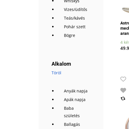
Whiskys
Vizes/üdítős
Teás/kávés
Astr
Pohár szett
mech
aran
Bögre
4 ké
49.
Alkalom
Töröl
Anyák napja
Apák napja
Baba
születés
Ballagás