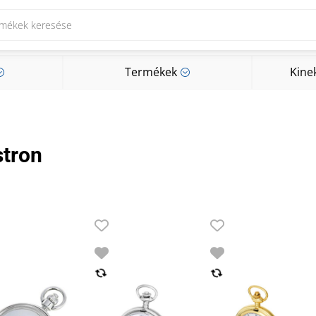
Termékek
Kine
;
;
Termékek
Kine
;
;
tron