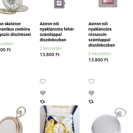
on skeleton
Astron női
Astron női
anikus zsebóra
nyakláncóra fehér
nyakláncóra
yszín díszítéssel
számlappal
rózsaszín
díszdobozban
számlappal
szleten
díszdobozban
2 készleten
900
Ft
0 készleten
13.800
Ft
13.800
Ft