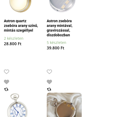
Astron quartz
Astron zsebóra
zsebóra arany színű,
arany mintával,
mintás szegéllyel
gravírozással,
díszdobozban
2 készleten
5 készleten
28.800
Ft
39.800
Ft