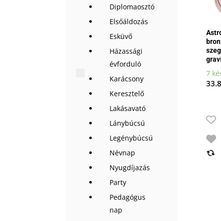
Diplomaosztó
Elsőáldozás
Astr
Esküvő
bron
szeg
Házassági
grav
évforduló
7 ké
Karácsony
33.
Keresztelő
Lakásavató
Lánybúcsú
Legénybúcsú
Névnap
Nyugdíjazás
Party
Pedagógus
nap