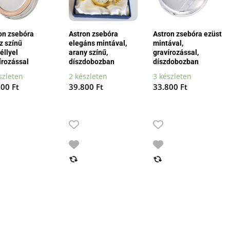
on zsebóra
Astron zsebóra
Astron zsebóra ezüst
z színű
elegáns mintával,
mintával,
éllyel
arany színű,
gravírozással,
írozással
díszdobozban
díszdobozban
szleten
2 készleten
3 készleten
800
Ft
39.800
Ft
33.800
Ft