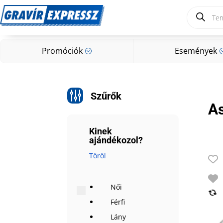
Products
search
Promóciók
Események
;
Promóciók
Események
;
g
Szűrők
As
Kinek
ajándékozol?
Töröl
Női
Férfi
Lány