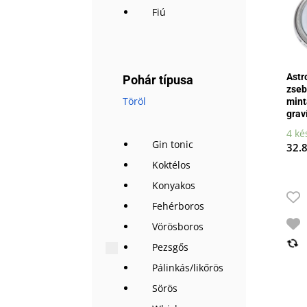
Fiú
Astr
Pohár típusa
zseb
Töröl
mint
grav
4 ké
Gin tonic
32.
Koktélos
Konyakos
Fehérboros
Vörösboros
Pezsgős
Pálinkás/likőrös
Sörös