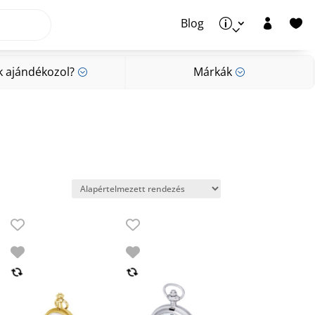
Blog
p


k ajándékozol?
Márkák
;
;
k ajándékozol?
Márkák
;
;