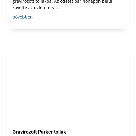
gravírozott tollakba. Az ötletet pár hónapon belül
követte az üzleti terv...
bővebben
Gravírozott Parker tollak