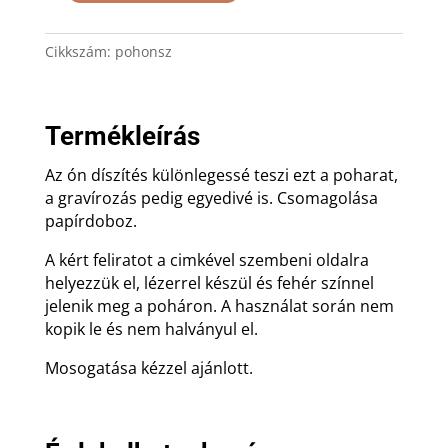
ón
Boldog
Cikkszám:
pohonsz
Születésnapot
díszítéssel,
papírdobozban
mennyiség
Termékleírás
Az ón díszítés különlegessé teszi ezt a poharat,
a gravírozás pedig egyedivé is. Csomagolása
papírdoboz.
A kért feliratot a cimkével szembeni oldalra
helyezzük el, lézerrel készül és fehér színnel
jelenik meg a poháron. A használat során nem
kopik le és nem halványul el.
Mosogatása kézzel ajánlott.