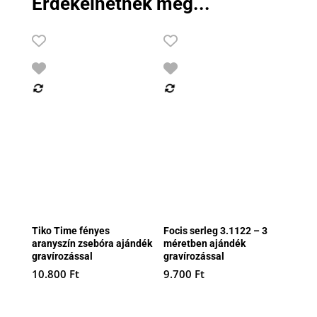
Érdekelhetnek még...
Tiko Time fényes
Focis serleg 3.1122 – 3
aranyszín zsebóra ajándék
méretben ajándék
gravírozással
gravírozással
10.800
Ft
9.700
Ft