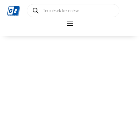
Products
search