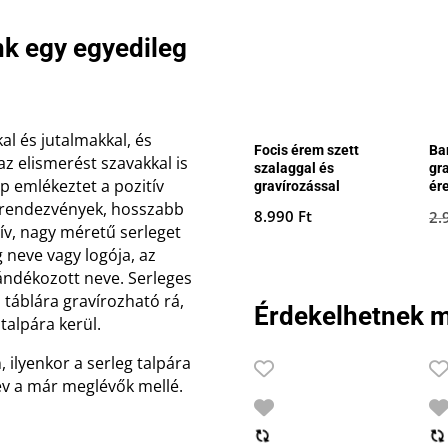
k egy egyedileg
al és jutalmakkal, és
Focis érem szett
Ba
z elismerést szavakkal is
szalaggal és
gr
ap emlékeztet a pozitív
gravírozással
ér
 rendezvények, hosszabb
8.990
Ft
2.
ív, nagy méretű serleget
g neve vagy logója, az
ndékozott neve. Serleges
 táblára gravírozható rá,
Érdekelhetnek m
talpára kerül.
 ilyenkor a serleg talpára
év a már meglévők mellé.