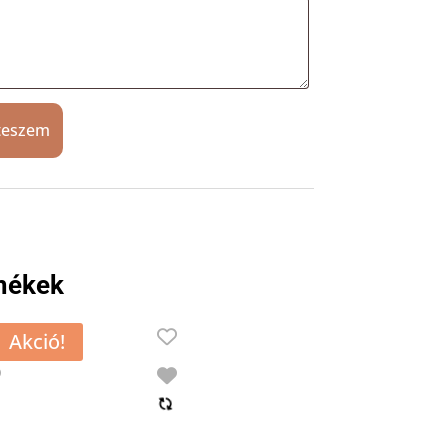
teszem
mékek
Akció!