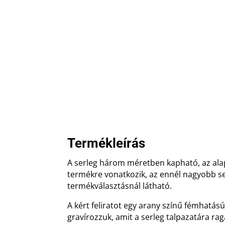
Termékleírás
A serleg három méretben kapható, az al
termékre vonatkozik, az ennél nagyobb se
termékválasztásnál látható.
A kért feliratot egy arany színű fémhatá
gravírozzuk, amit a serleg talpazatára ra