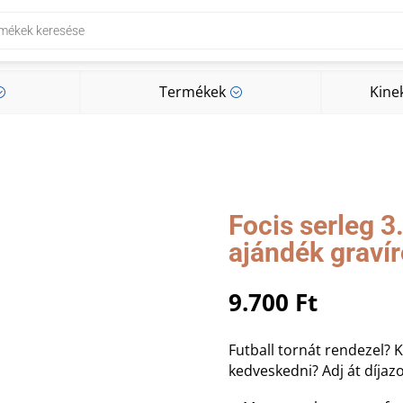
Termékek
Kine
;
;
Termékek
Kine
;
;
Focis serleg 
ajándék graví
9.700
Ft
Futball tornát rendezel? 
kedveskedni? Adj át díjazo