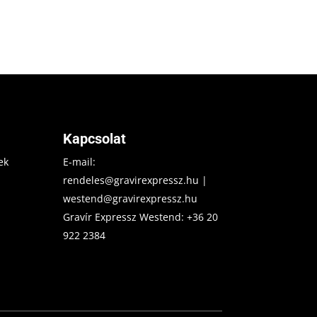
Kapcsolat
ek
E-mail:
rendeles@gravirexpressz.hu
|
westend@gravirexpressz.hu
Gravír Expressz Westend:
+36 20
922 2384