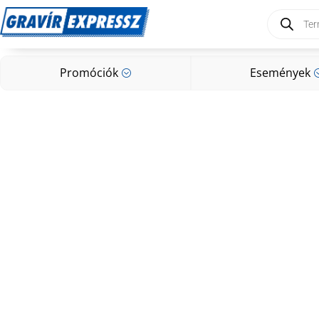
Products
search
Promóciók
Események
;
Promóciók
Események
;