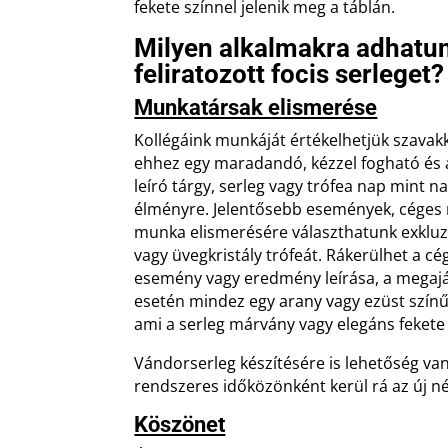
fekete színnel jelenik meg a táblán.
Milyen alkalmakra adhatun
feliratozott focis serleget?
Munkatársak elismerése
Kollégáink munkáját értékelhetjük szavakk
ehhez egy maradandó, kézzel fogható és a
leíró tárgy, serleg vagy trófea nap mint n
élményre. Jelentősebb események, céges
munka elismerésére választhatunk exkluz
vagy üvegkristály trófeát. Rákerülhet a cé
esemény vagy eredmény leírása, a megajá
esetén mindez egy arany vagy ezüst színű
ami a serleg márvány vagy elegáns fekete 
Vándorserleg készítésére is lehetőség van,
rendszeres időközönként kerül rá az új n
Köszönet