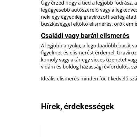
Úgy érzed hogy a tied a legjobb fodrász, 
legügyesebb autószerelő vagy a legkedve
neki egy egyedileg gravírozott serleg áta
büszkeséggel eltöltő elismerés, örök emlé
Családi vagy baráti elismerés
A legjobb anyuka, a legodaadóbb barát v
figyelmet és elismerést érdemel. Gravíroz
komoly vagy akár egy vicces üzenetet vagy 
vidám és boldog házassági évfordulós, szü
Ideális elismerés minden focit kedvelő sz
Hírek, érdekességek