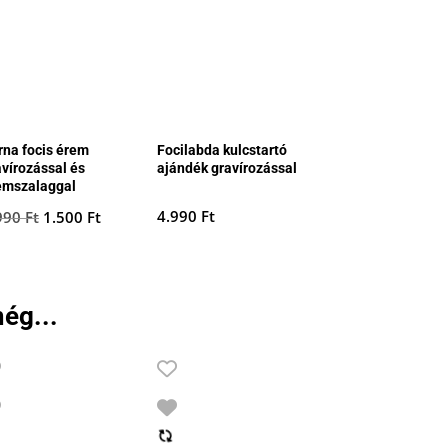
rna focis érem
Focilabda kulcstartó
avírozással és
ajándék gravírozással
emszalaggal
Original
Current
4.990
Ft
990
Ft
1.500
Ft
price
price
was:
is:
2.990 Ft.
1.500 Ft.
ég...