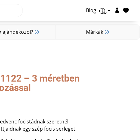
Blog


p
k ajándékozol?
Márkák
;
;
k ajándékozol?
Márkák
;
;
3.1122 – 3 méretben
rozással
Kedvenc focistádnak szeretnél
ttjaidnak egy szép focis serleget.