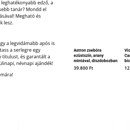
a leghatékonyabb edző, a
sebb tanár? Mondd el
dásával! Megható és
k lesz.
agy a legvidámabb após is
tass a serlegre egy
Astron zsebóra
Vi
ezüstszín, arany
Ca
titulust, és garantált a
mintával, díszdobozban
bi
linapi, névnapi ajándék!
39.800
Ft
12
ámára!