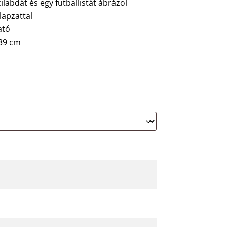
labdát és egy futballistát ábrázol
lapzattal
ató
39 cm