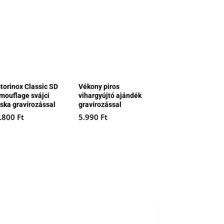
ctorinox Classic SD
Vékony piros
mouflage svájci
vihargyújtó ajándék
cska gravírozással
gravírozással
.800
Ft
5.990
Ft