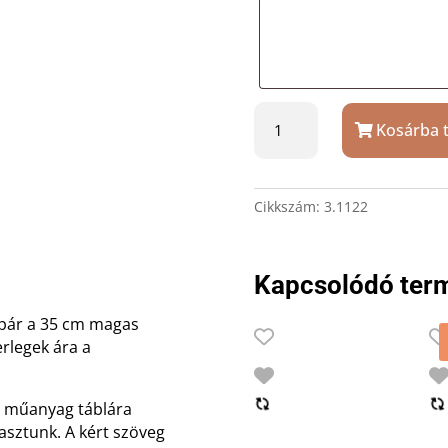
Focis
Kosárba 
serleg
3.1122
-
3
Cikkszám:
3.1122
méretben
ajándék
gravírozással
Kapcsolódó ter
mennyiség
apár a 35 cm magas
rlegek ára a
sú műanyag táblára
gasztunk. A kért szöveg