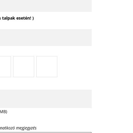
talpak esetén! )
 MB)
onatkozó megjegyzés