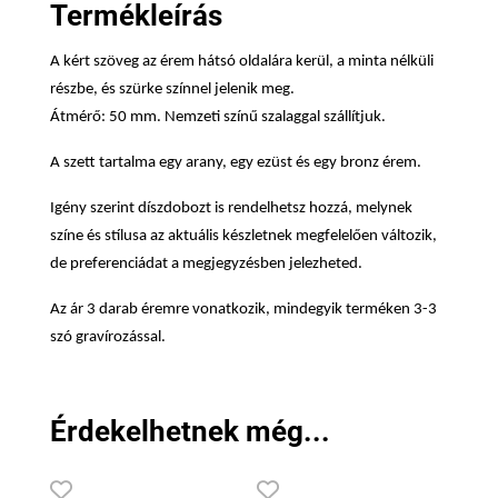
mennyiség
Termékleírás
A kért szöveg az érem hátsó oldalára kerül, a minta nélküli
részbe, és szürke színnel jelenik meg.
Átmérő: 50 mm. Nemzeti színű szalaggal szállítjuk.
A szett tartalma egy arany, egy ezüst és egy bronz érem.
Igény szerint díszdobozt is rendelhetsz hozzá, melynek
színe és stílusa az aktuális készletnek megfelelően változik,
de preferenciádat a megjegyzésben jelezheted.
Az ár 3 darab éremre vonatkozik, mindegyik terméken 3-3
szó gravírozással.
Érdekelhetnek még...