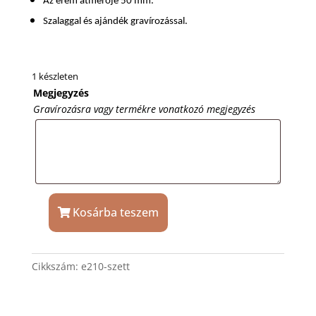
Az érem átmérője 50 mm.
Szalaggal és ajándék gravírozással.
1 készleten
Megjegyzés
Gravírozásra vagy termékre vonatkozó megjegyzés
Kosárba teszem
Focis
érem
szett
Cikkszám:
e210-szett
szalaggal
és
gravírozással