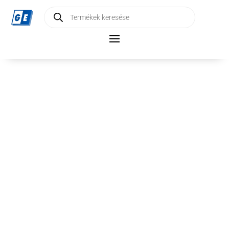
Products
search