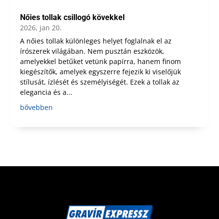
Nőies tollak csillogó kövekkel
2026, jan 20.
A nőies tollak különleges helyet foglalnak el az
írószerek világában. Nem pusztán eszközök,
amelyekkel betűket vetünk papírra, hanem finom
kiegészítők, amelyek egyszerre fejezik ki viselőjük
stílusát, ízlését és személyiségét. Ezek a tollak az
elegancia és a...
bővebben