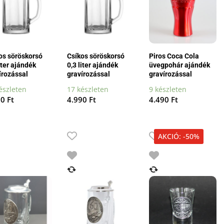
os söröskorsó
Csíkos söröskorsó
Piros Coca Cola
iter ajándék
0,3 liter ajándék
üvegpohár ajándék
írozással
gravírozással
gravírozással
észleten
17 készleten
9 készleten
90
Ft
4.990
Ft
4.490
Ft
AKCIÓ: -50%