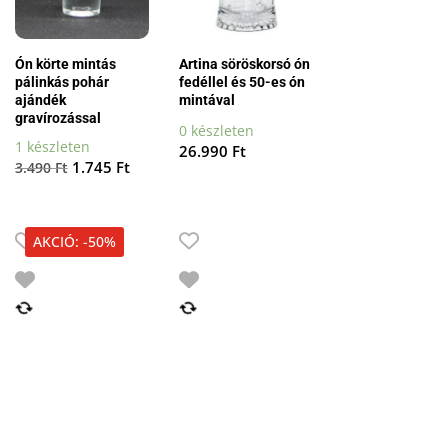
Ón körte mintás
Artina söröskorsó ón
pálinkás pohár
fedéllel és 50-es ón
ajándék
mintával
gravírozással
0 készleten
1 készleten
ent
26.990
Ft
Original
Current
1.745
Ft
3.490
Ft
price
price
 Ft.
was:
is:
3.490 Ft.
1.745 Ft.
AKCIÓ: -50%