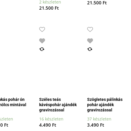
price
price
2 készleten
21.500
Ft
was:
is:
21.500
Ft
21.500 Ft.
19.350 Ft.
nkás pohár ón
Széles teás
Szögletes pálinkás
ölcs mintával
kávéspohár ajándék
pohár ajándék
gravírozással
gravírozással
szleten
16 készleten
37 készleten
90
Ft
4.490
Ft
3.490
Ft