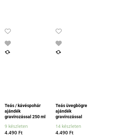
price
price
was:
is:
5.990 Ft.
4.990 Ft.
Teás / kávéspohár
Teás üvegbögre
ajándék
ajándék
gravírozással 250 ml
gravírozással
9 készleten
14 készleten
4.490
Ft
4.490
Ft