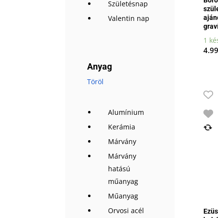
Születésnap
szül
aján
Valentin nap
grav
1 ké
4.9
Anyag
Töröl
Alumínium
Kerámia
Márvány
Márvány
hatású
műanyag
Műanyag
Orvosi acél
Ezüs