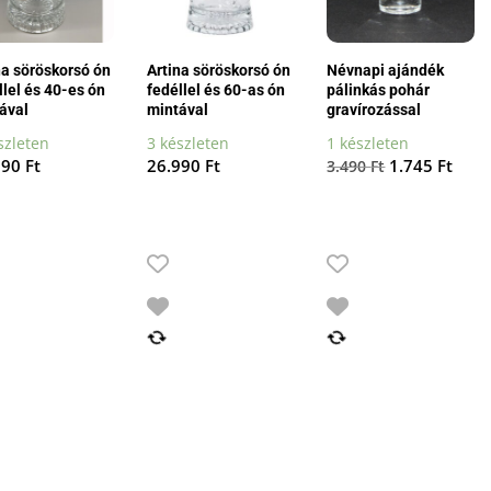
na söröskorsó ón
Artina söröskorsó ón
Névnapi ajándék
llel és 40-es ón
fedéllel és 60-as ón
pálinkás pohár
ával
mintával
gravírozással
szleten
3 készleten
1 készleten
Original
Curr
990
Ft
26.990
Ft
1.745
Ft
3.490
Ft
price
price
was:
is:
3.490 Ft.
1.745