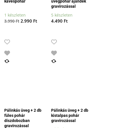
kávéspohár
üvegpohár ajándék
gravírozással
1 készleten
5 készleten
Original
Current
2.990
Ft
4.490
Ft
3.990
Ft
price
price
was:
is:
3.990 Ft.
2.990 Ft.
Pálinkás üveg + 2 db
Pálinkás üveg + 2 db
füles pohár
kistalpas pohár
díszdobozban
gravírozással
gravírozással