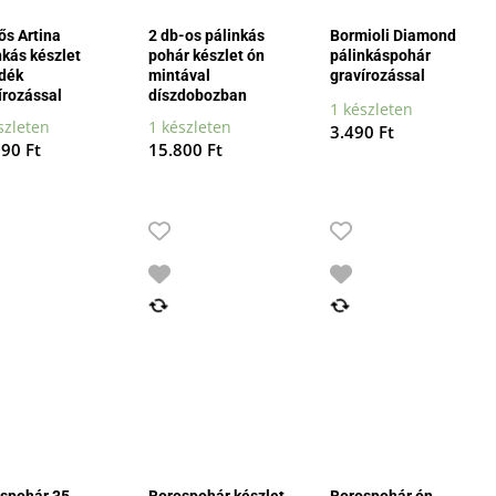
ős Artina
2 db-os pálinkás
Bormioli Diamond
nkás készlet
pohár készlet ón
pálinkáspohár
dék
mintával
gravírozással
írozással
díszdobozban
1 készleten
szleten
1 készleten
3.490
Ft
990
Ft
15.800
Ft
spohár 35.
Borospohár készlet
Borospohár ón