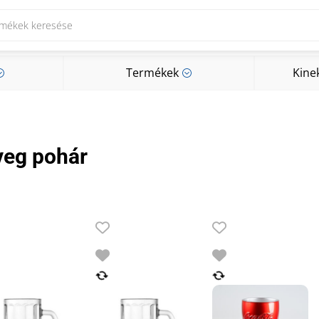
Termékek
Kine
;
;
Termékek
Kine
;
;
veg pohár