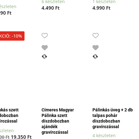
6 készleten
1 készleten
észleten
4.490
Ft
4.990
Ft
990
Ft
KCIÓ: -10%
nkás szett
Címeres Magyar
Pálinkás üveg + 2 db
dobozban
Pálinka szett
talpas pohár
írozással
díszdobozban
díszdobozban
ajándék
gravírozással
szleten
gravírozással
4 készleten
Original
Current
19.350
Ft
500
Ft