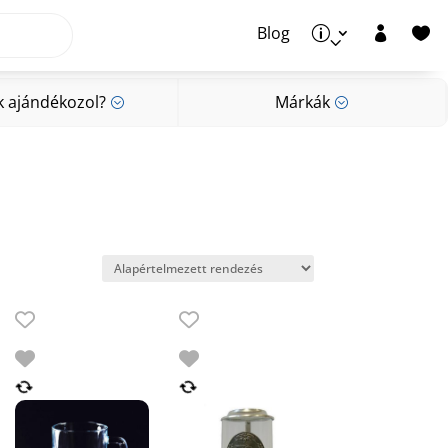
Blog
p


k ajándékozol?
Márkák
;
;
k ajándékozol?
Márkák
;
;