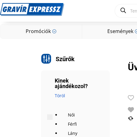
Products
search
Promóciók
Események
;
Promóciók
Események
;
g
Szűrők
Ü
Kinek
ajándékozol?
Töröl
Női
Férfi
Lány