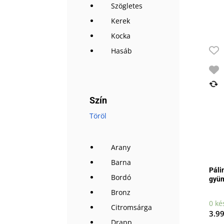
Szögletes
Kerek
Kocka
Hasáb
Szín
Töröl
Arany
Barna
Páli
Bordó
gyüm
Bronz
0 ké
Citromsárga
3.9
Drapp