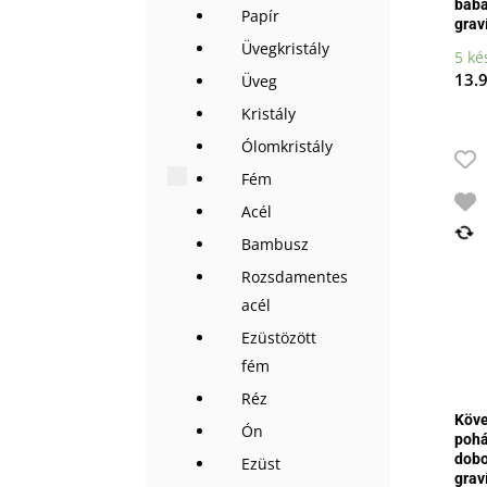
bab
Papír
grav
Üvegkristály
5 ké
13.
Üveg
Kristály
Ólomkristály
Fém
Acél
Bambusz
Rozsdamentes
acél
Ezüstözött
fém
Réz
Köve
Ón
pohá
dob
Ezüst
grav