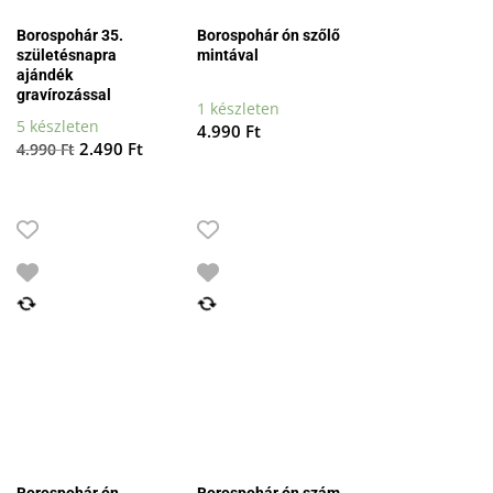
Borospohár 35.
Borospohár ón szőlő
születésnapra
mintával
ajándék
gravírozással
1 készleten
5 készleten
4.990
Ft
Original
Current
2.490
Ft
4.990
Ft
price
price
was:
is:
4.990 Ft.
2.490 Ft.
Borospohár ón
Borospohár ón szám