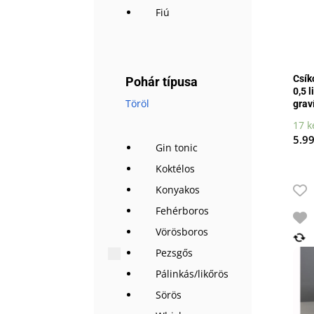
Fiú
Csík
Pohár típusa
0,5 l
Töröl
grav
17 k
5.9
Gin tonic
Koktélos
Konyakos
Fehérboros
Vörösboros
Pezsgős
Pálinkás/likőrös
Sörös