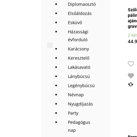
Diplomaosztó
Szől
Elsőáldozás
páli
aján
Esküvő
grav
Házassági
2 ké
évforduló
44.
Karácsony
Keresztelő
Lakásavató
Lánybúcsú
Legénybúcsú
Névnap
Nyugdíjazás
Party
Pedagógus
nap
Boro