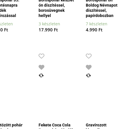
etésnapra
ón díszítéssel,
Boldog Névnapot
dék
borosüvegnek
díszítéssel,
írozással
hellyel
papírdobozban
szleten
3 készleten
7 készleten
90
Ft
17.990
Ft
4.990
Ft
tözött pohár
Fekete Coca Cola
Gravírozott