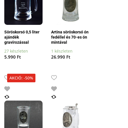
Söröskorsó 0,5 liter
Artina söröskorsó ón
ajándék
fedéllel és 70-es ón
gravírozással
mintával
27 készleten
1 készleten
5.990
Ft
26.990
Ft
AKCIÓ: -50%