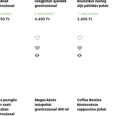
áknak
üvegpohár ajándék
klasszikus vastag
írozással
gravírozással
aljú pálinkás pohár
szleten
6 készleten
11 készleten
990
Ft
4.490
Ft
3.490
Ft
s pezsgős
Magas kávés
Coffee Besties
r szett
teáspohár
kávéscsésze
ozban
gravírozással 400 ml
cappuccino pohár
írozással