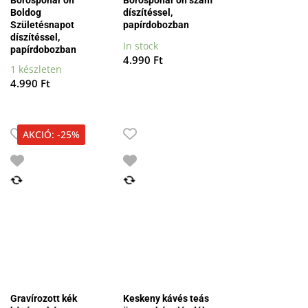
Boldog
díszítéssel,
Születésnapot
papírdobozban
díszítéssel,
In stock
papírdobozban
4.990
Ft
1 készleten
4.990
Ft
AKCIÓ: -25%
Gravírozott kék
Keskeny kávés teás