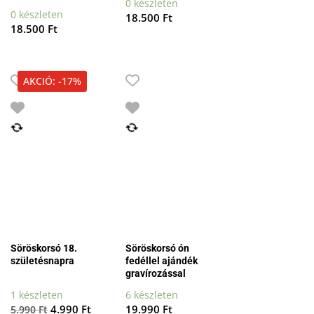
0 készleten
0 készleten
18.500
Ft
18.500
Ft
AKCIÓ: -17%
Söröskorsó 18.
Söröskorsó ón
születésnapra
fedéllel ajándék
gravírozással
1 készleten
6 készleten
Original
Current
4.990
Ft
19.990
Ft
5.990
Ft