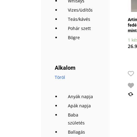
Whiskys
Vizes/üdítős
Teás/kávés
Arti
fedé
Pohár szett
mint
Bögre
1 ké
26.
Alkalom
Töröl
Anyák napja
Apák napja
Baba
születés
Ballagás