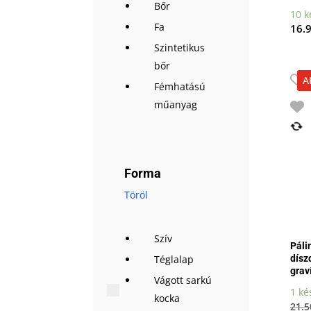
Bőr
10 k
Fa
16.
Szintetikus
bőr
A
Fémhatású
műanyag
Forma
Töröl
Szív
Páli
Téglalap
dísz
grav
Vágott sarkú
1 ké
kocka
21.