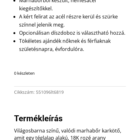
Marhabőrből készült, nemesacél
kiegészítőkkel.
A kért felirat az acél részre kerül és szürke
színnel jelenik meg.
Opcionálisan díszdoboz is választható hozzá.
Tökéletes ajándék nőknek és férfiaknak
születésnapra, évfordulóra.
0 készleten
Cikkszám:
551096lt6819
Termékleírás
Világosbarna színű, valódi marhabőr karkötő,
amit egy téglalap alakú, 18K rozé arany