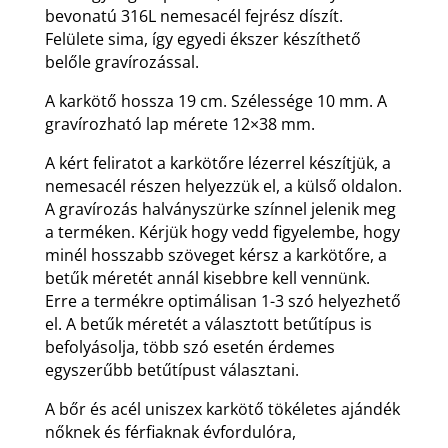
bevonatú 316L nemesacél fejrész díszít.
Felülete sima, így egyedi ékszer készíthető
belőle gravírozással.
A karkötő hossza 19 cm. Szélessége 10 mm. A
gravírozható lap mérete 12×38 mm.
A kért feliratot a karkötőre lézerrel készítjük, a
nemesacél részen helyezzük el, a külső oldalon.
A gravírozás halványszürke színnel jelenik meg
a terméken. Kérjük hogy vedd figyelembe, hogy
minél hosszabb szöveget kérsz a karkötőre, a
betűk méretét annál kisebbre kell vennünk.
Erre a termékre optimálisan 1-3 szó helyezhető
el. A betűk méretét a választott betűtípus is
befolyásolja, több szó esetén érdemes
egyszerűbb betűtípust választani.
A bőr és acél uniszex karkötő tökéletes ajándék
nőknek és férfiaknak évfordulóra,