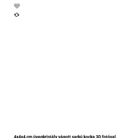
4x4x4 cm üvegkristály vágott sarkú kocka 3D fotóval