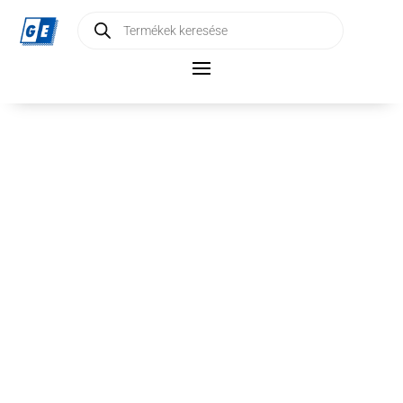
Products
search