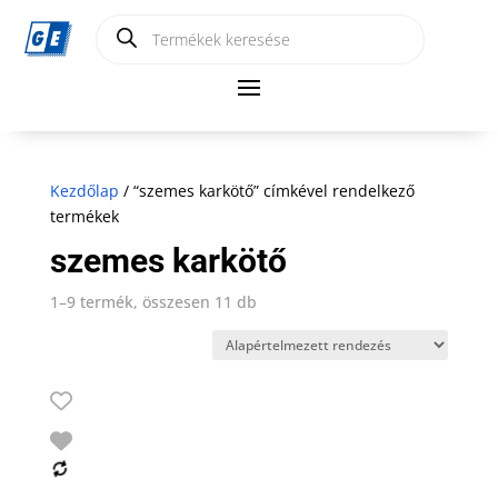
Products
search
Kezdőlap
/ “szemes karkötő” címkével rendelkező
termékek
szemes karkötő
1–9 termék, összesen 11 db