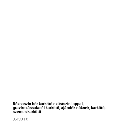
Rózsaszín bőr karkötő ezüstszín lappal,
gravírozássalacél karkötő, ajándék nőknek, karkötő,
szemes karkötő
9.490
Ft