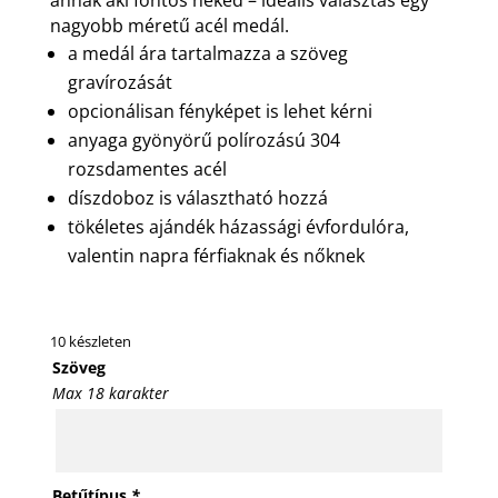
nagyobb méretű acél medál.
a medál ára tartalmazza a szöveg
gravírozását
opcionálisan fényképet is lehet kérni
anyaga gyönyörű polírozású 304
rozsdamentes acél
díszdoboz is választható hozzá
tökéletes ajándék házassági évfordulóra,
valentin napra férfiaknak és nőknek
10 készleten
Szöveg
Max 18 karakter
Betűtípus
*