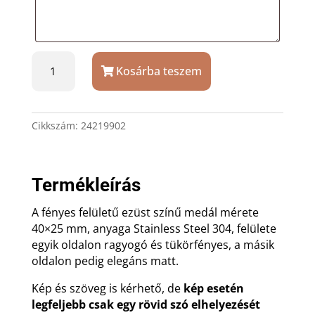
Ezüst
Kosárba teszem
színű
nemesacél
40x25
mm
Cikkszám:
24219902
medál
ajándék
gravírozással
Termékleírás
mennyiség
A fényes felületű ezüst színű medál mérete
40×25 mm, anyaga Stainless Steel 304, felülete
egyik oldalon ragyogó és tükörfényes, a másik
oldalon pedig elegáns matt.
Kép és szöveg is kérhető, de
kép esetén
legfeljebb csak egy rövid szó elhelyezését