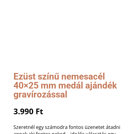
Ezüst színű nemesacél
40×25 mm medál ajándék
gravírozással
3.990
Ft
Szeretnél egy számodra fontos üzenetet átadni
annak aki fontos neked – ideális választás egy