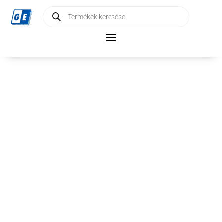
Products
search