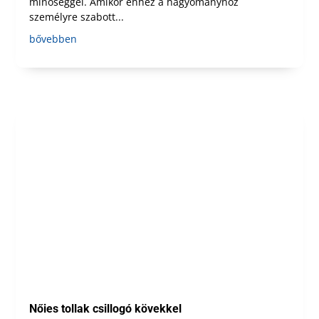
minőséggel. Amikor ehhez a hagyományhoz
személyre szabott...
bővebben
Nőies tollak csillogó kövekkel