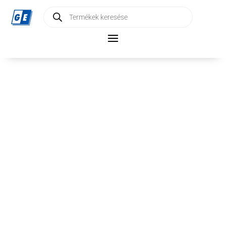
Products
search