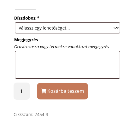
Díszdoboz
*
Megjegyzés
Gravírozásra vagy termékre vonatkozó megjegyzés
Fényes
Kosárba teszem
ezüstszín
Tiko
Time
női
Cikkszám:
7454-3
nyakláncóra
gravírozással
mennyiség