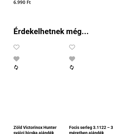
6.990
Ft
Érdekelhetnek még...
Zöld Victorinox Hunter
Focis serleg 3.1122 – 3
svájci bicska ajándék
méretben ajándék