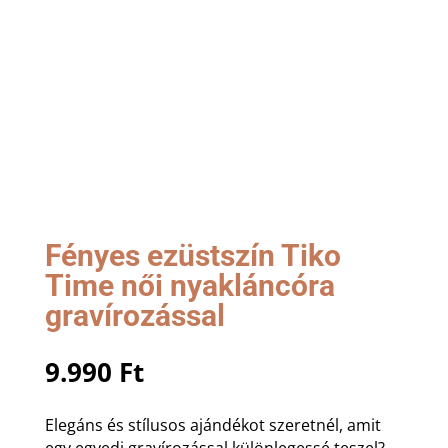
Fényes ezüstszín Tiko
Time női nyakláncóra
gravírozással
9.990
Ft
Elegáns és stílusos ajándékot szeretnél, amit
egy egyedi gravírozással különlegessé teszel?