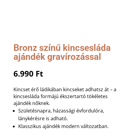
Bronz színű kincsesláda
ajándék gravírozással
6.990
Ft
Kincset érő ládikában kincseket adhatsz át – a
kincsesláda formájú ékszertartó tökéletes
ajándék nőknek.
Születésnapra, házassági évfordulóra,
lánykérésre is adható.
Klasszikus ajándék modern változatban.