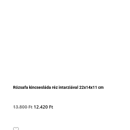
Rózsafa kincsesláda réz intarziával 22x14x11 cm
Original
Current
13.800
Ft
12.420
Ft
price
price
was:
is:
13.800 Ft.
12.420 Ft.