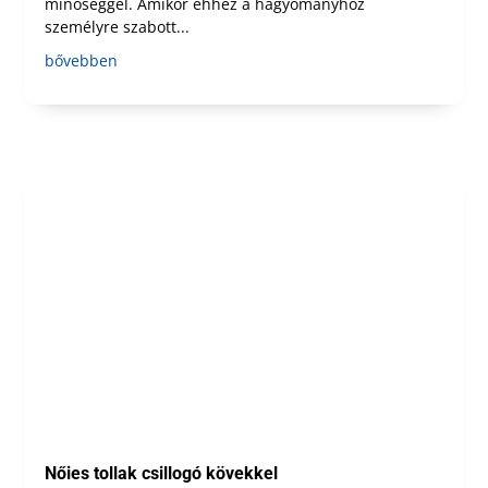
minőséggel. Amikor ehhez a hagyományhoz
személyre szabott...
bővebben
Nőies tollak csillogó kövekkel