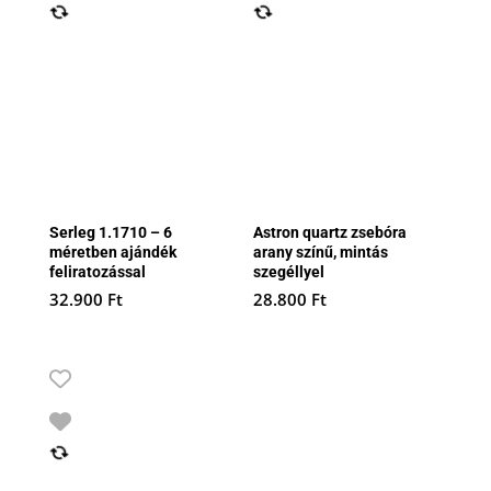
Serleg 1.1710 – 6
Astron quartz zsebóra
méretben ajándék
arany színű, mintás
feliratozással
szegéllyel
32.900
Ft
28.800
Ft