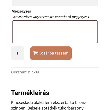
Megjegyzés
Gravírozásra vagy termékre vonatkozó megjegyzés
Bronz
Kosárba teszem
színű
kincsesláda
ajándék
gravírozással
Cikkszám:
bjb-09
mennyiség
Termékleírás
Kincsesláda alakú fém ékszertartó bronz
színben. Belseje sötétkék tükörbársony.