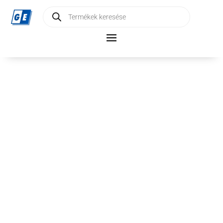
Products
search