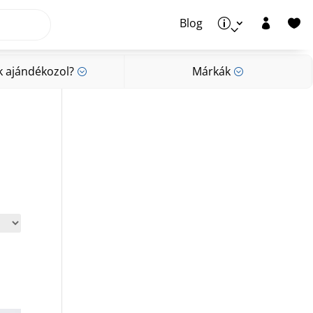
Blog
p


k ajándékozol?
Márkák
;
;
k ajándékozol?
Márkák
;
;