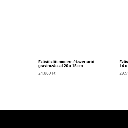
Ezüstözött modern ékszertartó
Ezüs
gravírozással 20 x 15 cm
14 x
24.800
Ft
29.