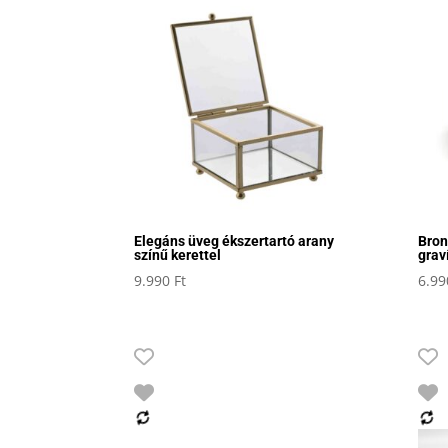
Elegáns üveg ékszertartó arany
Bron
színű kerettel
grav
9.990
Ft
6.9