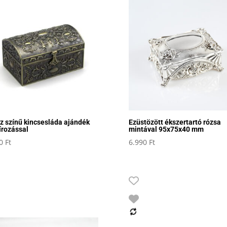
z színű kincsesláda ajándék
Ezüstözött ékszertartó rózsa
írozással
mintával 95x75x40 mm
90
Ft
6.990
Ft