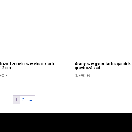
tözött zenélő szív ékszertartó
Arany szív gyűrűtartó ajándék
 12 cm
gravírozással
990
Ft
3.990
Ft
1
2
→