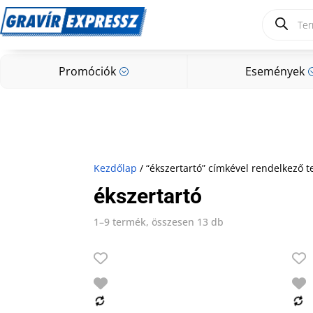
Products
search
Promóciók
Események
;
Promóciók
Események
;
Kezdőlap
/ “ékszertartó” címkével rendelkező 
ékszertartó
1–9 termék, összesen 13 db