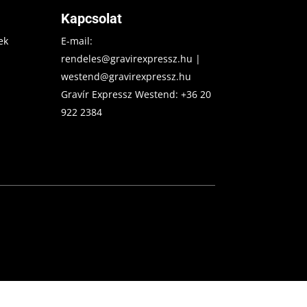
Kapcsolat
ek
E-mail:
rendeles@gravirexpressz.hu
|
westend@gravirexpressz.hu
Gravír Expressz Westend:
+36 20
922 2384