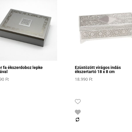
r fa ékszerdoboz lepke
Ezüstözött virágos indás
ával
ékszertartó 18 x 8 cm
990
Ft
18.990
Ft