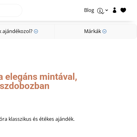
Blog


p
k ajándékozol?
Márkák
;
;
k ajándékozol?
Márkák
;
;
a elegáns mintával,
díszdobozban
óra klasszikus és étékes ajándék.