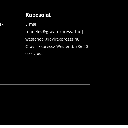
Kapcsolat
ek
E-mail:
rendeles@gravirexpressz.hu
|
westend@gravirexpressz.hu
Gravír Expressz Westend:
+36 20
922 2384