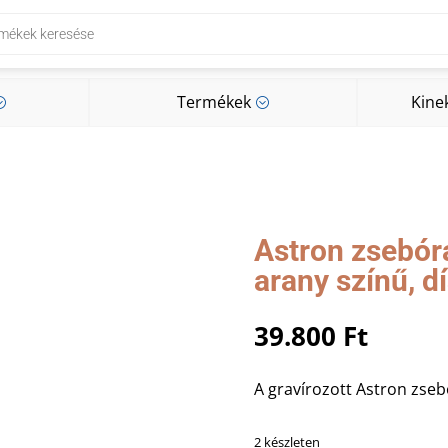
Termékek
Kine
;
;
Termékek
Kine
;
;
Astron zsebór
arany színű, 
39.800
Ft
A gravírozott Astron zseb
2 készleten