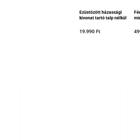
Ezüstözött házassági
Fé
kivonat tartó talp nélkül
mi
19.990
Ft
4