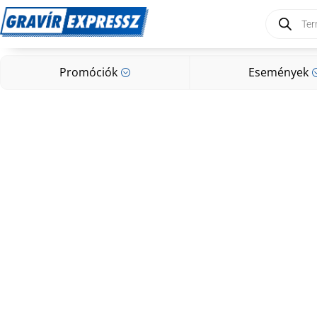
Products
search
Promóciók
Események
;
Promóciók
Események
;