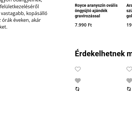
Royce aranyszín ovális
Ar
felületkezeléséről
öngyújtó ajándék
sz
s vastagabb, kopásálló
gravírozással
gol
z órák éveken, akár
7.990
Ft
19
ket.
Érdekelhetnek m