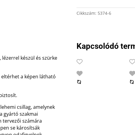
mintával,
arany
Cikkszám:
5374-6
színű,
díszdobozban
mennyiség
Kapcsolódó ter
 lézerrel készül és szürke
eltérhet a képen látható
iztosít.
lehemi csillag, amelynek
 a gyártó szakmai
on tervezői számára
pen se károsítsák
agyon odafigyelnek,