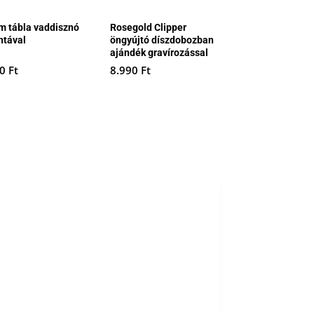
m tábla vaddisznó
Rosegold Clipper
ntával
öngyújtó díszdobozban
ajándék gravírozással
90
Ft
8.990
Ft