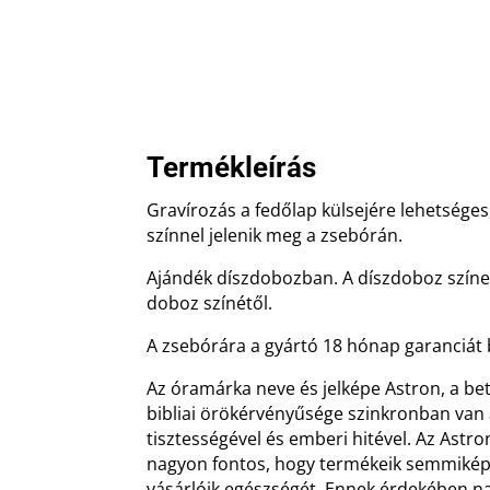
Termékleírás
Gravírozás a fedőlap külsejére lehetséges,
színnel jelenik meg a zsebórán.
Ajándék díszdobozban. A díszdoboz színe 
doboz színétől.
A zsebórára a gyártó 18 hónap garanciát b
Az óramárka neve és jelképe Astron, a bet
bibliai örökérvényűsége szinkronban van
tisztességével és emberi hitével. Az Astr
nagyon fontos, hogy termékeik semmikép
vásárlóik egészségét. Ennek érdekében n