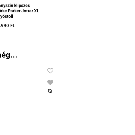
anyszín klipszes
ürke Parker Jotter XL
yóstoll
.990
Ft
ég...