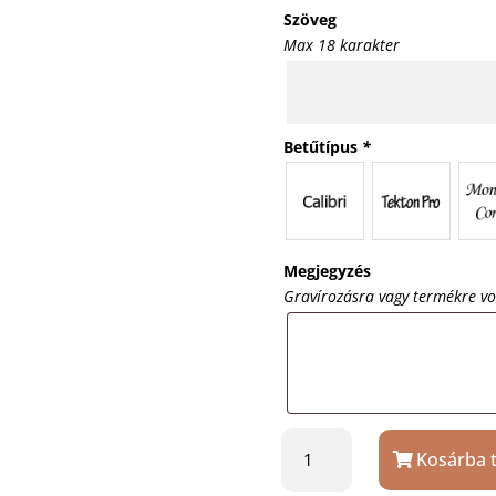
Szöveg
Max 18 karakter
Betűtípus
*
Megjegyzés
Gravírozásra vagy termékre v
Astron
Kosárba 
zsebóra
elegáns