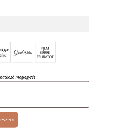
onatkozó megjegyzés
teszem