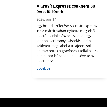
A Gravír Expressz csaknem 30
éves története
2026, ápr 14.
Egy brand születése A Gravír Expressz
1998 márciusában nyitotta meg első
üzletét Budakalászon. Az ötlet egy
londoni karácsonyi vásárlás során
született meg, ahol a tulajdonosok
beleszerettek a gravírozott tollakba. Az
ötletet pár hónapon belül követte az
üzleti terv...
bővebben