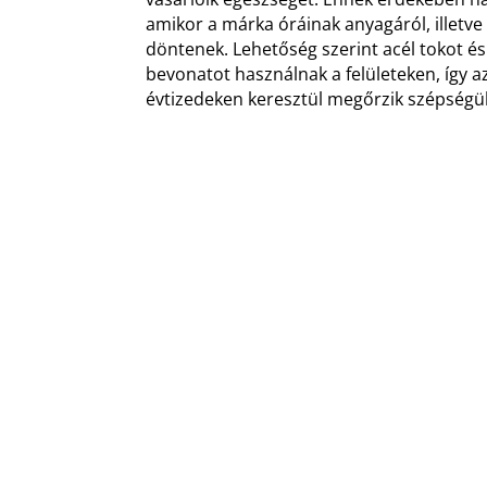
amikor a márka óráinak anyagáról, illetve 
döntenek. Lehetőség szerint acél tokot é
bevonatot használnak a felületeken, így a
évtizedeken keresztül megőrzik szépségü