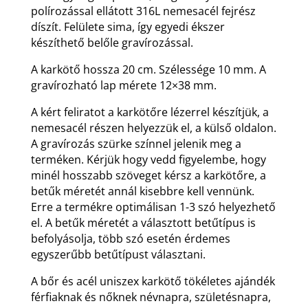
polírozással ellátott 316L nemesacél fejrész
díszít. Felülete sima, így egyedi ékszer
készíthető belőle gravírozással.
A karkötő hossza 20 cm. Szélessége 10 mm. A
gravírozható lap mérete 12×38 mm.
A kért feliratot a karkötőre lézerrel készítjük, a
nemesacél részen helyezzük el, a külső oldalon.
A gravírozás szürke színnel jelenik meg a
terméken. Kérjük hogy vedd figyelembe, hogy
minél hosszabb szöveget kérsz a karkötőre, a
betűk méretét annál kisebbre kell vennünk.
Erre a termékre optimálisan 1-3 szó helyezhető
el. A betűk méretét a választott betűtípus is
befolyásolja, több szó esetén érdemes
egyszerűbb betűtípust választani.
A bőr és acél uniszex karkötő tökéletes ajándék
férfiaknak és nőknek névnapra, születésnapra,