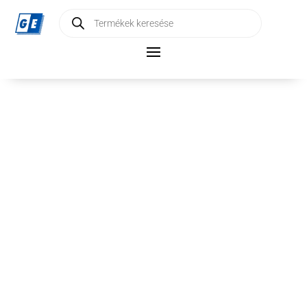
Products
search