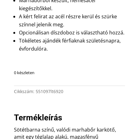
Marhabőrből készült, nemesacél
kiegészítőkkel.
A kért felirat az acél részre kerül és szürke
színnel jelenik meg.
Opcionálisan díszdoboz is választható hozzá.
Tökéletes ajándék férfiaknak születésnapra,
évfordulóra.
0 készleten
Cikkszám:
551097lt6920
Termékleírás
Sötétbarna színű, valódi marhabőr karkötő,
amit egy téglalap alakú, magasfényű