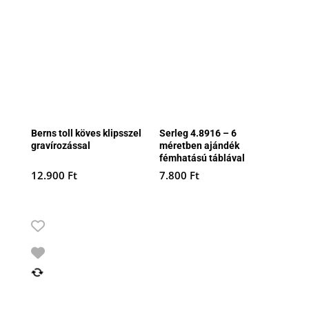
Berns toll köves klipsszel
Serleg 4.8916 – 6
gravírozással
méretben ajándék
fémhatású táblával
12.900
Ft
7.800
Ft