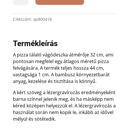
pizza
vágódeszka
32
Cikkszám:
ap800418
cm
mennyiség
Termékleírás
A pizza tálaló vágódeszka átmérője 32 cm, ami
pontosan megfelel egy átlagos méretű pizza
felvágására. A termék teljes hossza 44 cm,
vastagsága 1 cm. A bambusz környezetbarát
anyag, kezelése és tisztítása is könnyű.
A kért szöveg a lézergravírozás eredményeként
barna színnel jelenik meg, és ha másképp nem
kéred középen helyezzük el. A lézergravírozás a
használat során nem kopik le, inkább az idővel
mélyül és sötétedik.