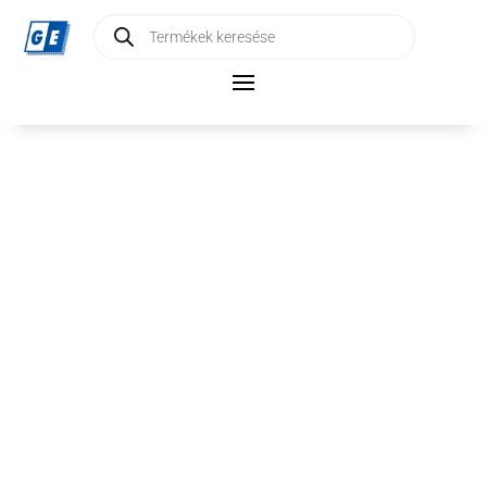
Products
search