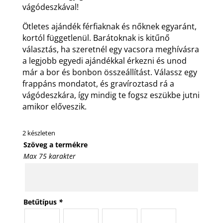
vágódeszkával!
Ötletes ajándék férfiaknak és nőknek egyaránt,
kortól függetlenül. Barátoknak is kitűnő
választás, ha szeretnél egy vacsora meghívásra
a legjobb egyedi ajándékkal érkezni és unod
már a bor és bonbon összeállítást. Válassz egy
frappáns mondatot, és gravíroztasd rá a
vágódeszkára, így mindig te fogsz eszükbe jutni
amikor előveszik.
2 készleten
Szöveg a termékre
Max 75 karakter
Betűtípus
*