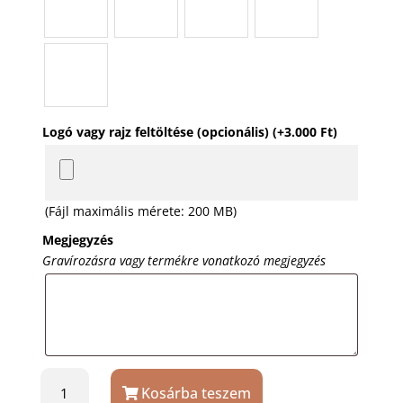
Logó vagy rajz feltöltése (opcionális)
(+
3.000
Ft
)
(Fájl maximális mérete: 200 MB)
Megjegyzés
Gravírozásra vagy termékre vonatkozó megjegyzés
Gravírozott
Kosárba teszem
bambusz