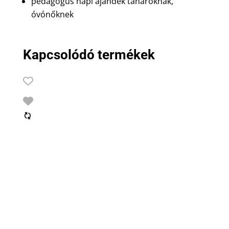
pedagógus napi ajándék tanároknak,
óvónőknek
Kapcsolódó termékek