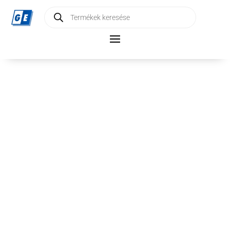
Products
search