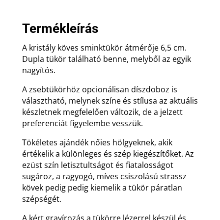
Termékleírás
A kristály köves sminktükör átmérője 6,5 cm.
Dupla tükör található benne, melyből az egyik
nagyítós.
A zsebtükörhöz opcionálisan díszdoboz is
választható, melynek színe és stílusa az aktuális
készletnek megfelelően változik, de a jelzett
preferenciát figyelembe vesszük.
Tökéletes ajándék nőies hölgyeknek, akik
értékelik a különleges és szép kiegészítőket. Az
ezüst szín letisztultságot és fiatalosságot
sugároz, a ragyogó, míves csiszolású strassz
kövek pedig pedig kiemelik a tükör páratlan
szépségét.
A kért gravírozás a tükörre lézerrel készül és