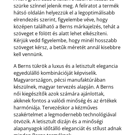
szürke színnel jelenik meg. A feliratot a termék
hátsó oldalán helyezzük el a legoptimálisabb
elrendezés szerint, figyelembe véve, hogy
középen található a Berns márkajelzés, tehát a
szöveget e fölött és alatt lehet elkészíteni.
Kérjük vedd figyelembe, hogy minél hosszabb
szöveget kérsz, a betűk méretét annál kisebbre
kell vennünk.
A Berns tükrök a luxus és a letisztult elegancia
egyedülálló kombinációját képviselik.
Magyarországon, pécsi manufaktúrában
készülnek, magyar tervezés alapján. A Berns
női kiegészítők azok számára ajánlottak,
akiknek fontos a valódi minőség és az értékek
harmóniája. Tervezéskor a kézműves
szakértelmet a legmodernebb technológiával
ötvözik. A letisztult dizájn és a minőségi
alapanyagok időtálló eleganciát és stílust adnak