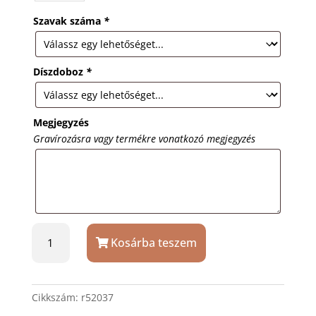
Szavak száma
*
Díszdoboz
*
Megjegyzés
Gravírozásra vagy termékre vonatkozó megjegyzés
Ezüst
Kosárba teszem
színű
kristály
köves
sminktükör
Cikkszám:
r52037
mennyiség