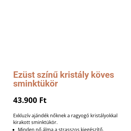
Ezüst színű kristály köves
sminktükör
43.900
Ft
Exkluzív ajándék nőknek a ragyogó kristályokkal
kirakott sminktükör.
Minden nő álma a strasszos kiegészítő.