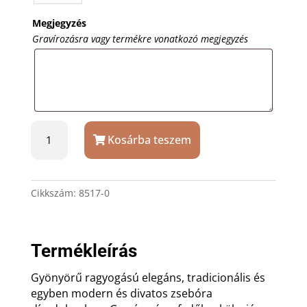
Megjegyzés
Gravírozásra vagy termékre vonatkozó megjegyzés
Astron
Kosárba teszem
zsebóra
ezüst
mintával,
gravírozással,
Cikkszám:
8517-0
díszdobozban
mennyiség
Termékleírás
Gyönyörű ragyogású elegáns, tradicionális és
egyben modern és divatos zsebóra