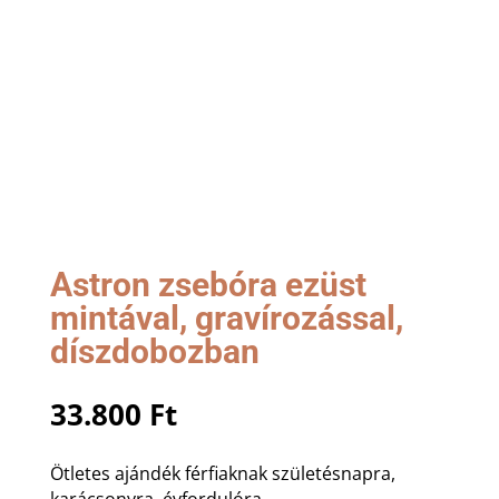
Astron zsebóra ezüst
mintával, gravírozással,
díszdobozban
33.800
Ft
Ötletes ajándék férfiaknak születésnapra,
karácsonyra, évfordulóra.