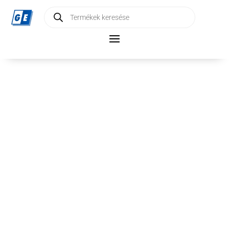
Products
search