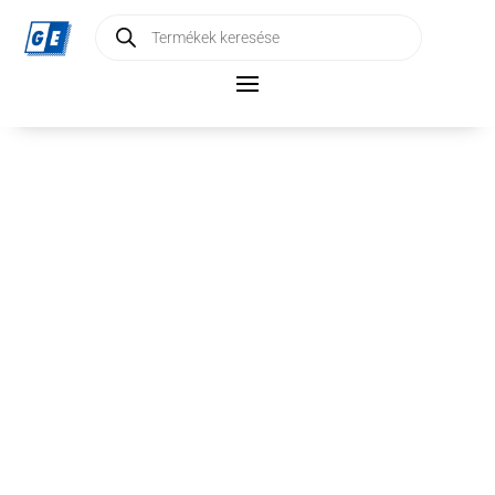
Products
search