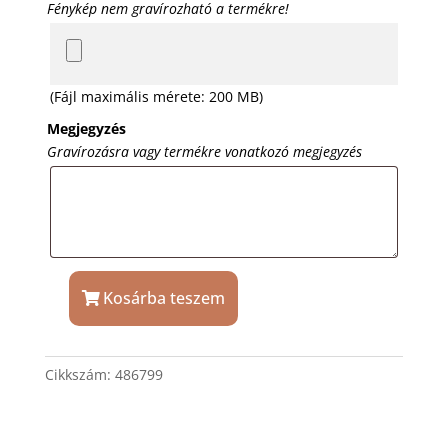
Fénykép nem gravírozható a termékre!
(Fájl maximális mérete: 200 MB)
Megjegyzés
Gravírozásra vagy termékre vonatkozó megjegyzés
Kosárba teszem
Klasszikus
dekantáló
1
Cikkszám:
486799
liter,
ajándék
gravírozással
mennyiség