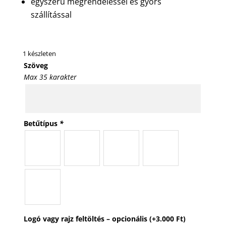
egyszerű megrendeléssel és gyors
szállítással
1 készleten
Szöveg
Max 35 karakter
Betűtípus
*
Logó vagy rajz feltöltés – opcionális
(+
3.000
Ft
)