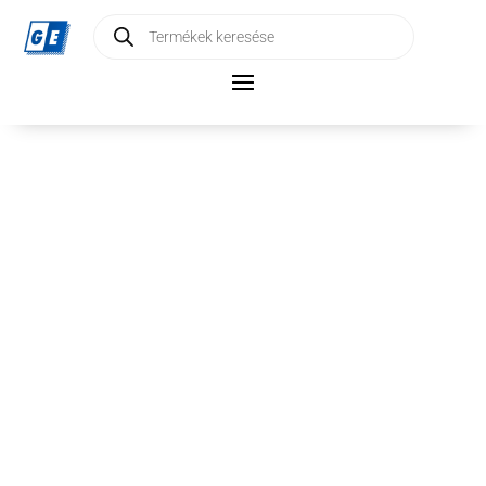
Products
search