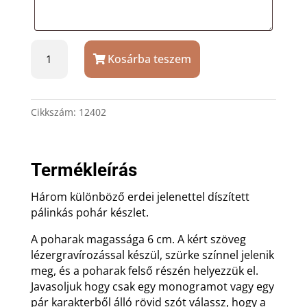
Artina
Kosárba teszem
ón
snapszos
szett
vadász
Cikkszám:
12402
mintával,
gravírozással
mennyiség
Termékleírás
Három különböző erdei jelenettel díszített
pálinkás pohár készlet.
A poharak magassága 6 cm. A kért szöveg
lézergravírozással készül, szürke színnel jelenik
meg, és a poharak felső részén helyezzük el.
Javasoljuk hogy csak egy monogramot vagy egy
pár karakterből álló rövid szót válassz, hogy a