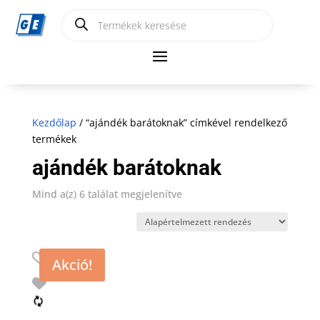
Products
search
Kezdőlap
/ “ajándék barátoknak” címkével rendelkező
termékek
ajándék barátoknak
Mind a(z) 6 találat megjelenítve
Akció!