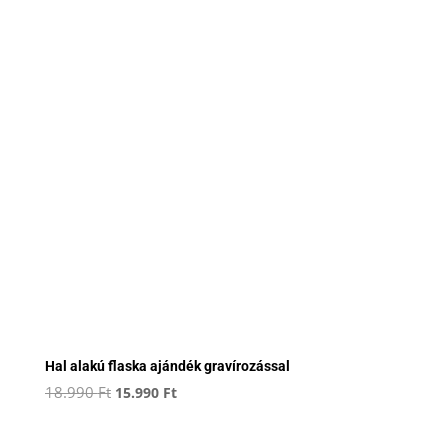
Hal alakú flaska ajándék gravírozással
Original
Current
18.990
Ft
15.990
Ft
price
price
was:
is: