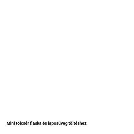
Mini tölcsér flaska és laposüveg töltéshez