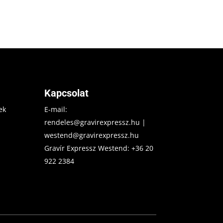
Kapcsolat
ek
E-mail:
rendeles@gravirexpressz.hu
|
westend@gravirexpressz.hu
Gravír Expressz Westend:
+36 20
922 2384