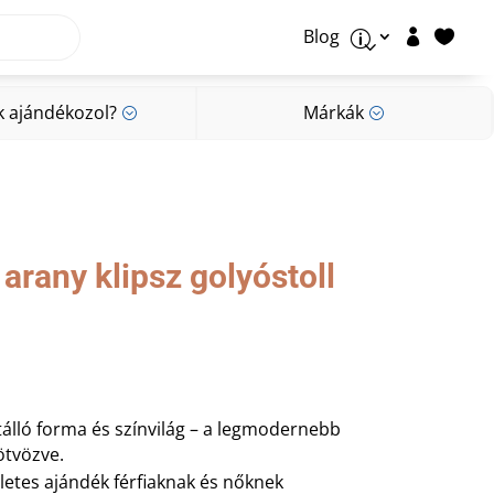
Blog


p
k ajándékozol?
Márkák
;
;
k ajándékozol?
Márkák
;
;
arany klipsz golyóstoll
tálló forma és színvilág – a legmodernebb
ötvözve.
életes ajándék férfiaknak és nőknek