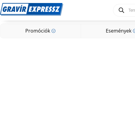
Products
search
Promóciók
Események
;
Promóciók
Események
;