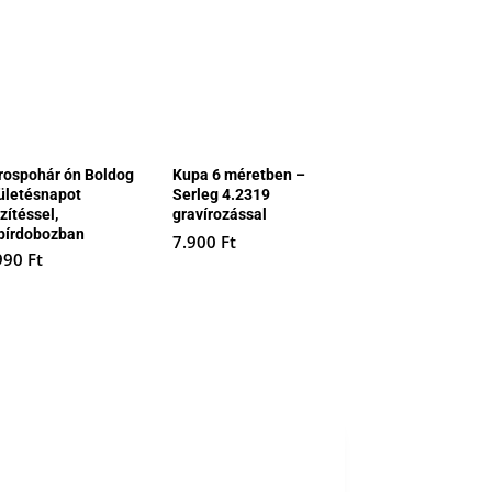
rospohár ón Boldog
Kupa 6 méretben –
ületésnapot
Serleg 4.2319
zítéssel,
gravírozással
pírdobozban
7.900
Ft
990
Ft