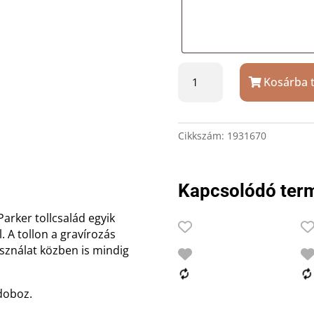
Parker
Kosárba 
IM
fém
arany
klipsz
Cikkszám:
1931670
golyóstoll
gravírozással
mennyiség
Kapcsolódó ter
Parker tollcsalád egyik
. A tollon a gravírozás
használat közben is mindig
zdoboz.