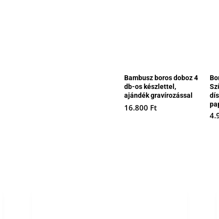
Bambusz boros doboz 4
Bo
db-os készlettel,
Sz
ajándék gravírozással
dís
pa
16.800
Ft
4.