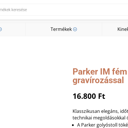
Termékek
Kine
;
;
Termékek
Kine
;
;
Parker IM fém 
gravírozással
16.800
Ft
Klasszikusan elegáns, idő
technikai megoldásokkal 
A Parker golyóstoll tök