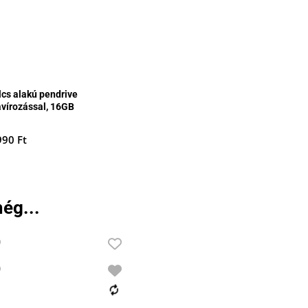
lcs alakú pendrive
avírozással, 16GB
990
Ft
ég...