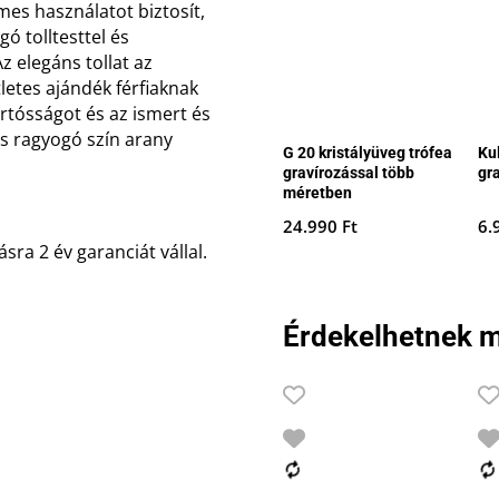
mes használatot biztosít,
ó tolltesttel és
z elegáns tollat az
letes ajándék férfiaknak
tartósságot és az ismert és
és ragyogó szín arany
G 20 kristályüveg trófea
Ku
gravírozással több
gr
méretben
24.990
Ft
6.
ra 2 év garanciát vállal.
Érdekelhetnek m