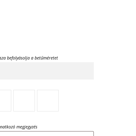
sza befolyásolja a betűméretet
onatkozó megjegyzés