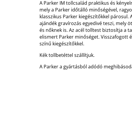
A Parker IM tollcsalád praktikus és kényel
mely a Parker időtálló minőségével, ragyog
klasszikus Parker kiegészítőkkel párosul. A
ajándék gravírozás egyedivé teszi, mely öt
és nőknek is. Az acél tolltest biztosítja a 
elismert Parker minőséget. Visszafogott 
színű kiegészítőkkel.
Kék tollbetéttel szállítjuk.
A Parker a gyártásból adódó meghibásodás