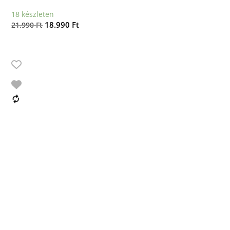
18 készleten
Original
Current
18.990
Ft
21.990
Ft
price
price
was:
is:
21.990 Ft.
18.990 Ft.