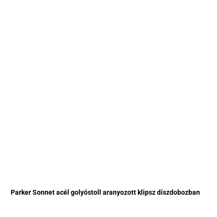
Parker Sonnet acél golyóstoll aranyozott klipsz díszdobozban