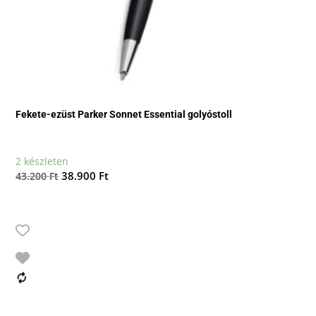
Fekete-ezüst Parker Sonnet Essential golyóstoll
2 készleten
Original
Current
38.900
Ft
43.200
Ft
price
price
was:
is:
43.200 Ft.
38.900 Ft.