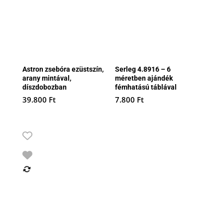
Astron zsebóra ezüstszín,
Serleg 4.8916 – 6
arany mintával,
méretben ajándék
díszdobozban
fémhatású táblával
39.800
Ft
7.800
Ft