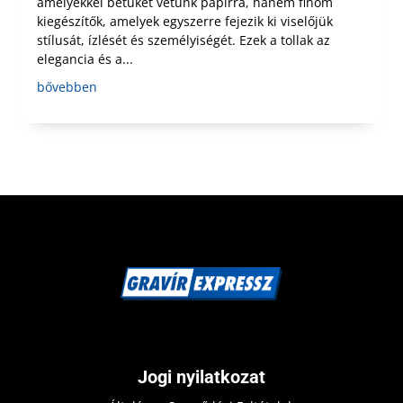
amelyekkel betűket vetünk papírra, hanem finom
kiegészítők, amelyek egyszerre fejezik ki viselőjük
stílusát, ízlését és személyiségét. Ezek a tollak az
elegancia és a...
bővebben
Jogi nyilatkozat