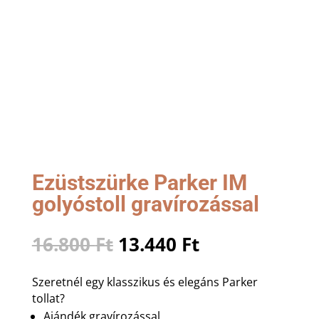
Ezüstszürke Parker IM
golyóstoll gravírozással
Original
Current
16.800
Ft
13.440
Ft
price
price
was:
is:
Szeretnél egy klasszikus és elegáns Parker
16.800 Ft.
13.440 Ft.
tollat?
Ajándék gravírozással