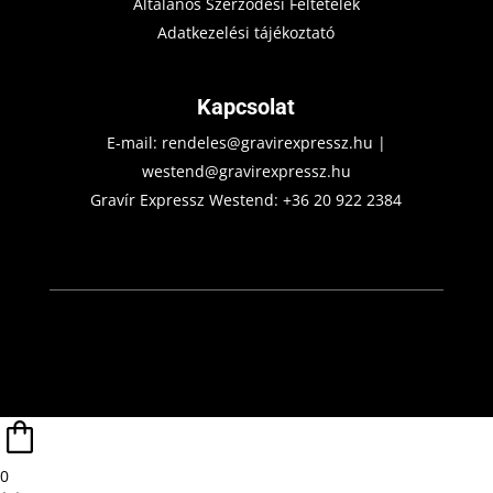
Általános Szerződési Feltételek
Adatkezelési tájékoztató
Kapcsolat
E-mail:
rendeles@gravirexpressz.hu
|
westend@gravirexpressz.hu
Gravír Expressz Westend:
+36 20 922 2384
0