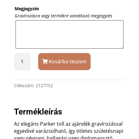
Megjegyzés
Gravírozásra vagy termékre vonatkozó megjegyzés
Ezüstszürke
Kosárba teszem
Parker
IM
golyóstoll
gravírozással
Cikkszám:
2127752
mennyiség
Termékleírás
Az elegáns Parker toll az ajándék gravírozással
egyedivé varázsolható, így ötletes születésnapi
vagy névnapi, ballagási vagy diplomaosztó