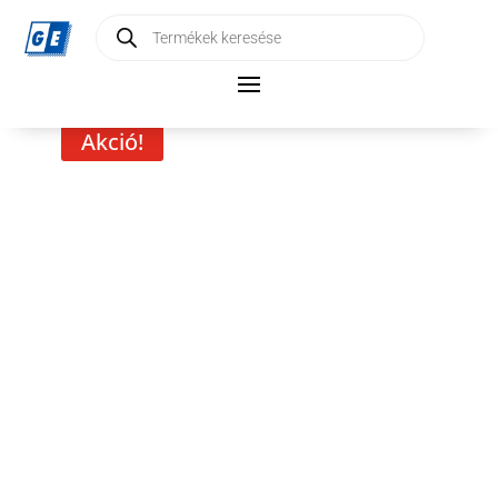
Products
search
Akció!