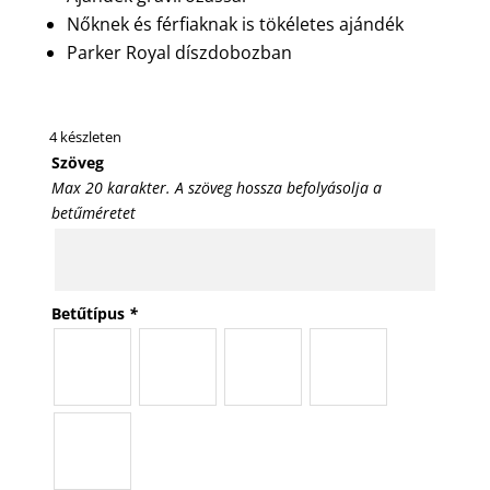
Nőknek és férfiaknak is tökéletes ajándék
Parker Royal díszdobozban
4 készleten
Szöveg
Max 20 karakter. A szöveg hossza befolyásolja a
betűméretet
Betűtípus
*