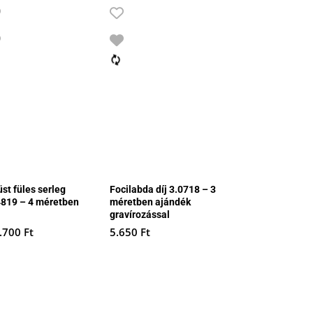
st füles serleg
Focilabda díj 3.0718 – 3
4819 – 4 méretben
méretben ajándék
gravírozással
.700
Ft
5.650
Ft