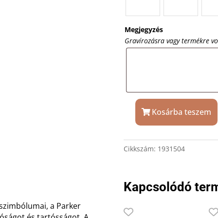
Megjegyzés
Gravírozásra vagy termékre v
Kosárba teszem
Acél
Parker
Sonnet
Cikkszám:
1931504
töltőtoll
aranyozott
klipsz,
Kapcsolódó ter
díszdobozban
mennyiség
 szimbólumai, a Parker
óságot és tartósságot. A