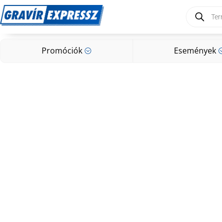
Products
search
Promóciók
Események
;
Promóciók
Események
;