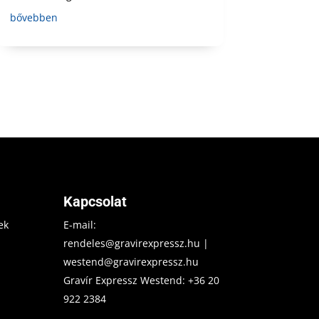
bővebben
Kapcsolat
ek
E-mail:
rendeles@gravirexpressz.hu
|
westend@gravirexpressz.hu
Gravír Expressz Westend:
+36 20
922 2384