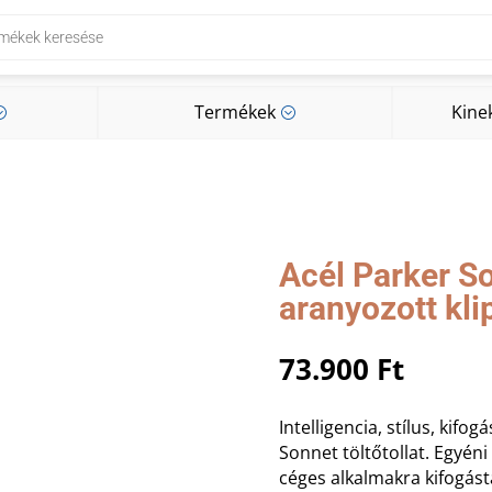
Termékek
Kine
;
;
Termékek
Kine
;
;
Acél Parker So
aranyozott kl
73.900
Ft
Intelligencia, stílus, kifo
Sonnet töltőtollat. Egyéni
céges alkalmakra kifogást