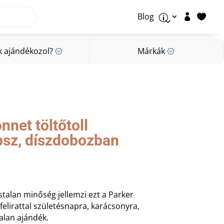
Blog


p
k ajándékozol?
Márkák
;
;
k ajándékozol?
Márkák
;
;
nnet töltőtoll
ipsz, díszdobozban
gástalan minőség jellemzi ezt a Parker
 felirattal születésnapra, karácsonyra,
alan ajándék.