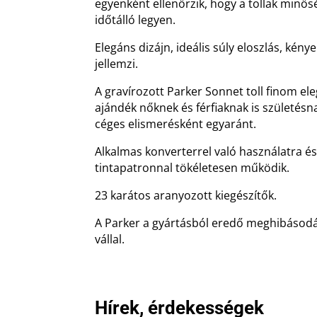
egyenként ellenőrzik, hogy a tollak minős
időtálló legyen.
Elegáns dizájn, ideális súly eloszlás, kén
jellemzi.
A gravírozott Parker Sonnet toll finom el
ajándék nőknek és férfiaknak is születésn
céges elismerésként egyaránt.
Alkalmas konverterrel való használatra é
tintapatronnal tökéletesen működik.
23 karátos aranyozott kiegészítők.
A Parker a gyártásból eredő meghibásodá
vállal.
Hírek, érdekességek