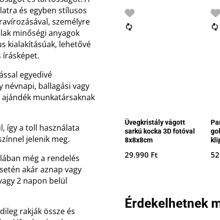
latra és egyben stílusos
 gravírozásával, személyre
llak minőségi anyagok
s kialakításúak, lehetővé
 írásképet.
zással egyedivé
y névnapi, ballagási vagy
es ajándék munkatársaknak
Üvegkristály vágott
Pa
l, így a toll használata
sarkú kocka 3D fotóval
go
színnel jelenik meg.
8x8x8cm
kl
29.990
Ft
52
talában még a rendelés
 esetén akár aznap vagy
vagy 2 napon belül
Érdekelhetnek m
dileg rakják össze és