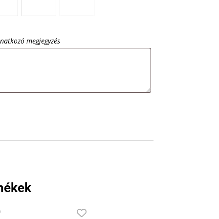
onatkozó megjegyzés
mékek