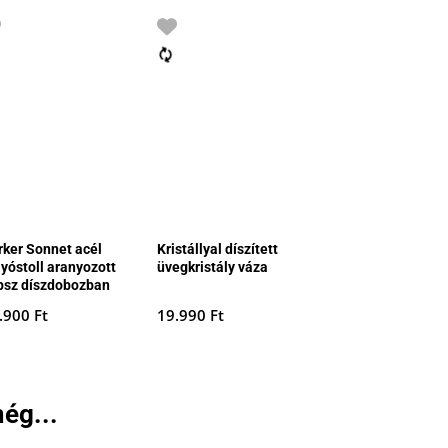
rker Sonnet acél
Kristállyal díszített
lyóstoll aranyozott
üvegkristály váza
ipsz díszdobozban
.900
Ft
19.990
Ft
ég...