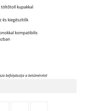
töltőtoll kupakkal
z és kiegészítők
onokkal kompatibilis
ozban
sza befolyásolja a betűméretet