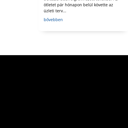
ötletet pár hónapon belül követte az
üzleti terv...
bővebben