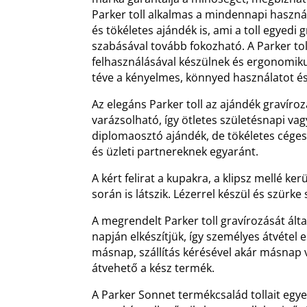
Parker toll alkalmas a mindennapi haszná
és tökéletes ajándék is, ami a toll egyedi
szabásával tovább fokozható. A Parker to
felhasználásával készülnek és ergonomiku
téve a kényelmes, könnyed használatot és
Az elegáns Parker toll az ajándék gravíro
varázsolható, így ötletes születésnapi vag
diplomaosztó ajándék, de tökéletes cég
és üzleti partnereknek egyaránt.
A kért felirat a kupakra, a klipsz mellé kerü
során is látszik. Lézerrel készül és szürke 
A megrendelt Parker toll gravírozását ál
napján elkészítjük, így személyes átvétel
másnap, szállítás kérésével akár másnap 
átvehető a kész termék.
A Parker Sonnet termékcsalád tollait egye