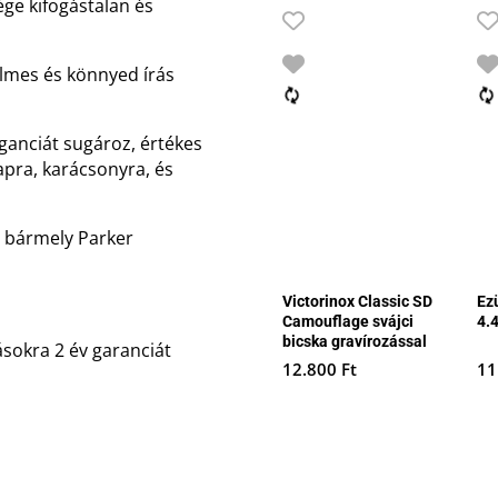
ége kifogástalan és
yelmes és könnyed írás
eganciát sugároz, értékes
apra, karácsonyra, és
s bármely Parker
Victorinox Classic SD
Ezü
Camouflage svájci
4.
bicska gravírozással
sokra 2 év garanciát
12.800
Ft
11