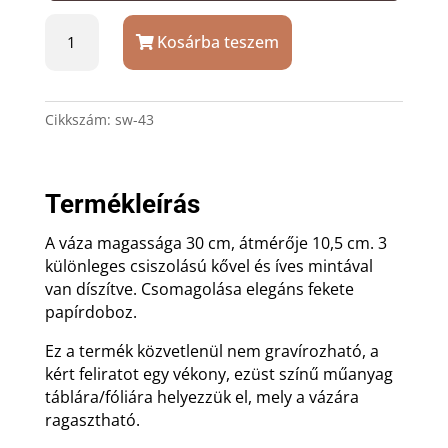
Kristállyal
Kosárba teszem
díszített
üvegkristály
váza
mennyiség
Cikkszám:
sw-43
Termékleírás
A váza magassága 30 cm, átmérője 10,5 cm. 3
különleges csiszolású kővel és íves mintával
van díszítve. Csomagolása elegáns fekete
papírdoboz.
Ez a termék közvetlenül nem gravírozható, a
kért feliratot egy vékony, ezüst színű műanyag
táblára/fóliára helyezzük el, mely a vázára
ragasztható.