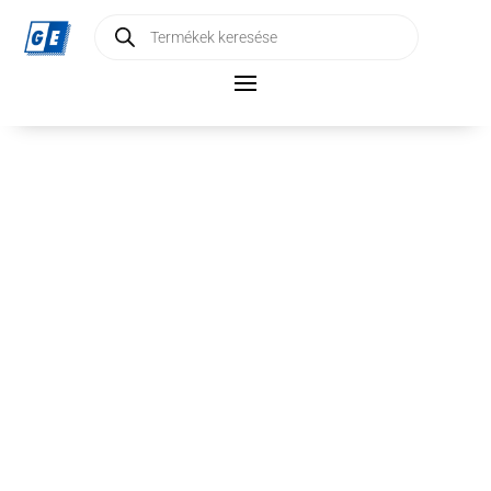
Products
search