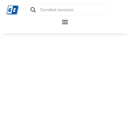
Products
search