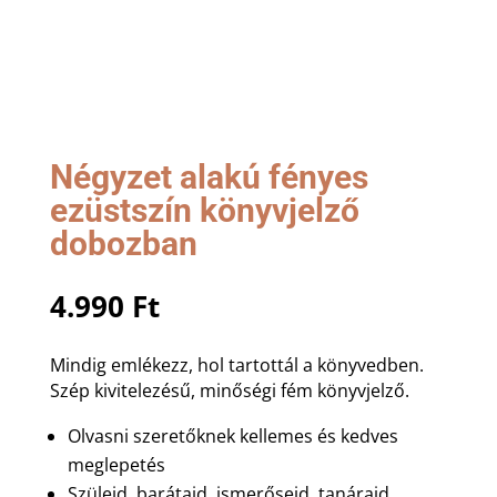
Négyzet alakú fényes
ezüstszín könyvjelző
dobozban
4.990
Ft
Mindig emlékezz, hol tartottál a könyvedben.
Szép kivitelezésű, minőségi fém könyvjelző.
Olvasni szeretőknek kellemes és kedves
meglepetés
Szüleid, barátaid, ismerőseid, tanáraid,