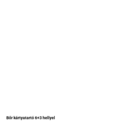
Bőr kártyatartó 6+3 hellyel