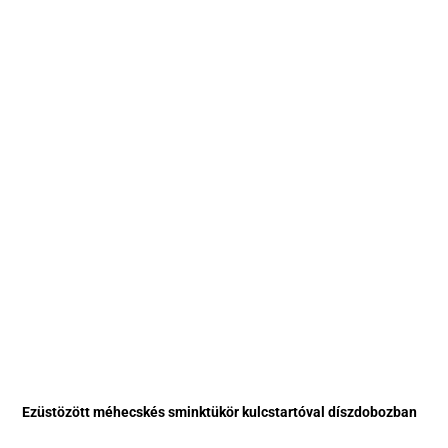
Ezüstözött méhecskés sminktükör kulcstartóval díszdobozban