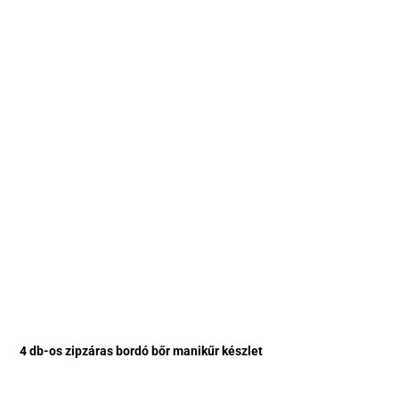
4 db-os zipzáras bordó bőr manikűr készlet