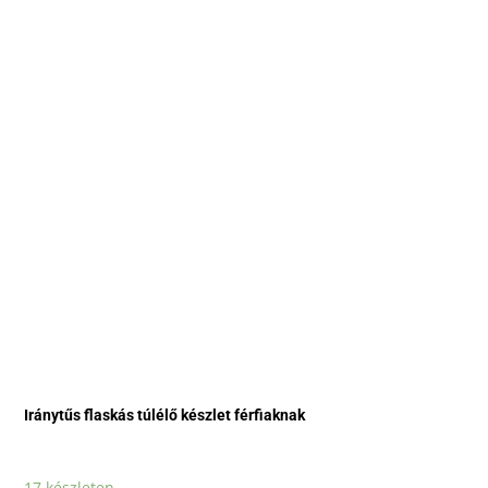
Iránytűs flaskás túlélő készlet férfiaknak
17 készleten