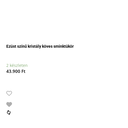
Ezüst színű kristály köves sminktükör
2 készleten
43.900
Ft