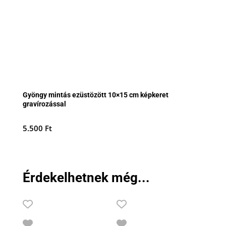
Gyöngy mintás ezüstözött 10×15 cm képkeret
gravírozással
5.500
Ft
Érdekelhetnek még...