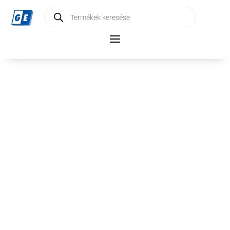
Products
search