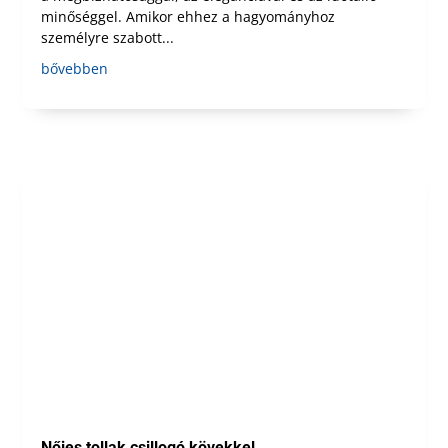
minőséggel. Amikor ehhez a hagyományhoz
személyre szabott...
bővebben
Nőies tollak csillogó kövekkel