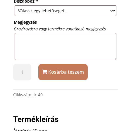
Díszdoboz
*
Megjegyzés
Gravírozásra vagy termékre vonatkozó megjegyzés
Fém
Kosárba teszem
iránytű
40
mm,
gravírozással
Cikkszám:
ir-40
mennyiség
Termékleírás
Átmérő: 40 mm.