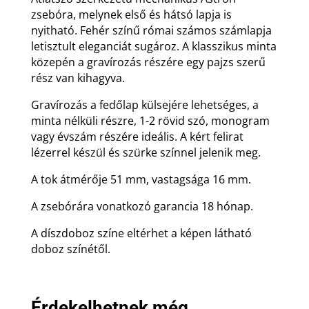
zsebóra, melynek első és hátsó lapja is
nyitható. Fehér színű római számos számlapja
letisztult eleganciát sugároz. A klasszikus minta
közepén a gravírozás részére egy pajzs szerű
rész van kihagyva.
Gravírozás a fedőlap külsejére lehetséges, a
minta nélküli részre, 1-2 rövid szó, monogram
vagy évszám részére ideális. A kért felirat
lézerrel készül és szürke színnel jelenik meg.
A tok átmérője 51 mm, vastagsága 16 mm.
A zsebórára vonatkozó garancia 18 hónap.
A díszdoboz színe eltérhet a képen látható
doboz színétől.
Érdekelhetnek még...