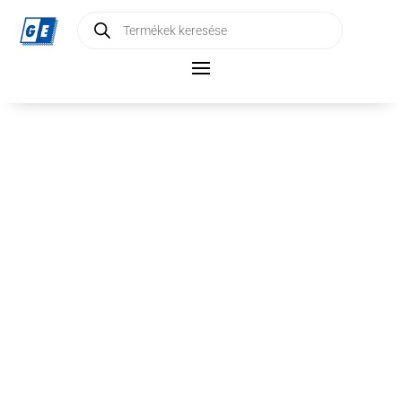
Products
search