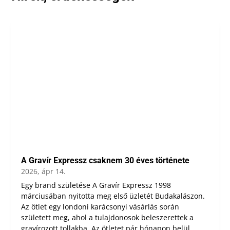
A Gravír Expressz csaknem 30 éves története
2026, ápr 14.
Egy brand születése A Gravír Expressz 1998
márciusában nyitotta meg első üzletét Budakalászon.
Az ötlet egy londoni karácsonyi vásárlás során
született meg, ahol a tulajdonosok beleszerettek a
gravírozott tollakba. Az ötletet pár hónapon belül