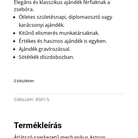
Elegáns és klasszikus ajándék férfiaknak a
zsebóra.
Ötletes születésnapi, diplomaosztó vagy
karácsonyi ajándék.
Kitűnő elismerés munkatársaknak.
Értékes és hasznos ajándék is egyben.
Ajándék gravírozással.
Sötétkék díszdobozban.
0 készleten
Cikkszám:
8501-5
Termékleírás
Átlátszó szerkezetű mechanikus Astron