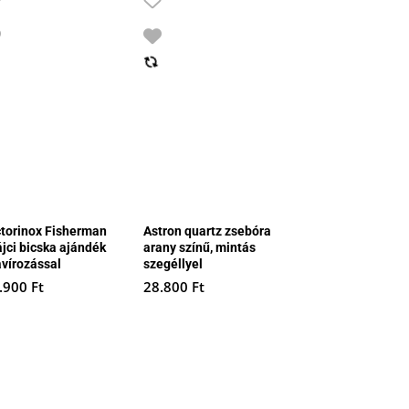
ctorinox Fisherman
Astron quartz zsebóra
ájci bicska ajándék
arany színű, mintás
avírozással
szegéllyel
.900
Ft
28.800
Ft