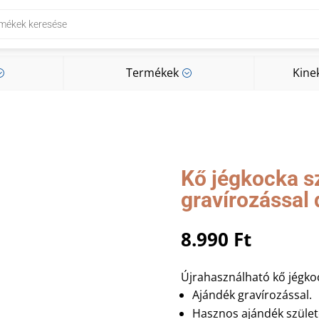
Termékek
Kine
;
;
Termékek
Kine
;
;
Kő jégkocka s
gravírozással
8.990
Ft
Újrahasználható kő jégk
Ajándék gravírozással.
Hasznos ajándék szület