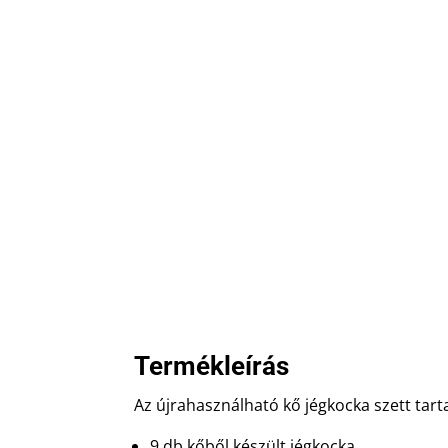
Termékleírás
Az újrahasználható kő jégkocka szett tart
9 db kőből készült jégkocka