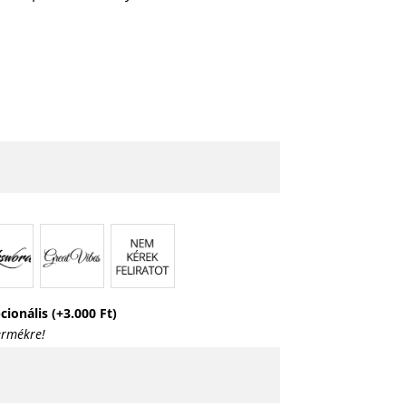
pcionális
(+
3.000
Ft
)
ermékre!