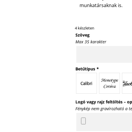
munkatársaknak is.
4 készleten
Szöveg
Max 35 karakter
Betűtípus
*
Logó vagy rajz feltöltés – o
Fénykép nem gravírozható a t