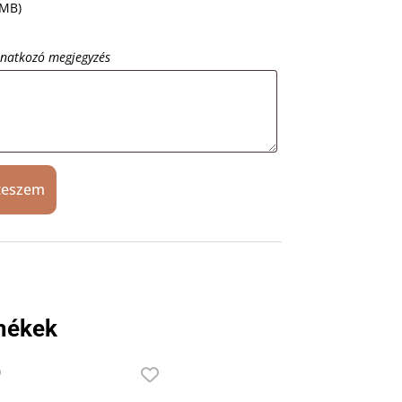
 MB)
onatkozó megjegyzés
teszem
mékek