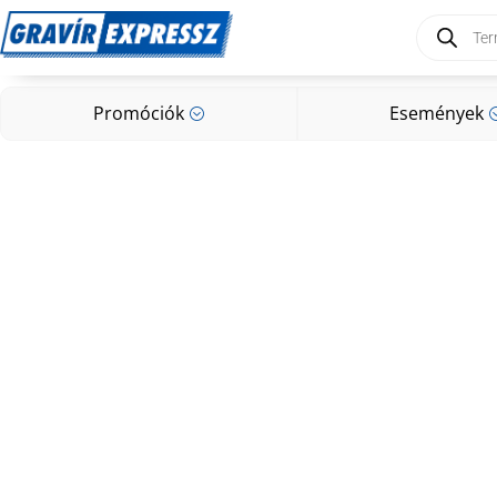
Products
search
Promóciók
Események
;
Promóciók
Események
;