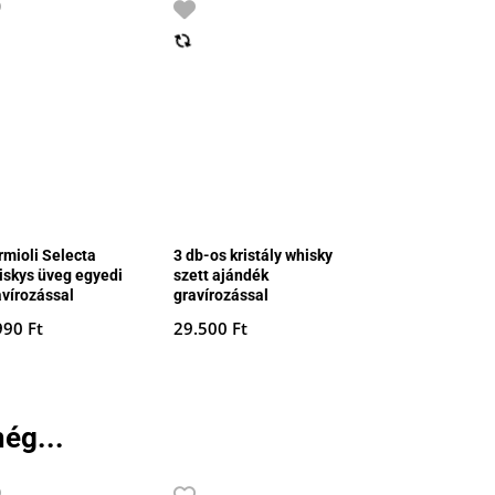
rmioli Selecta
3 db-os kristály whisky
iskys üveg egyedi
szett ajándék
avírozással
gravírozással
990
Ft
29.500
Ft
ég...