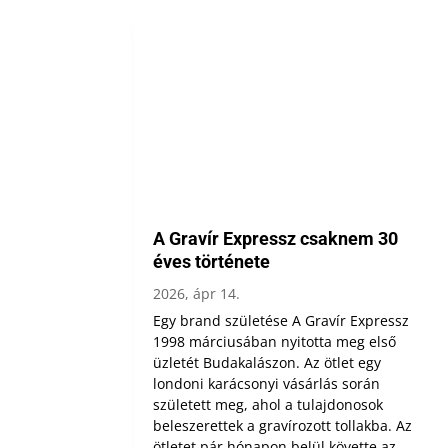
A Gravír Expressz csaknem 30
éves története
2026, ápr 14.
Egy brand születése A Gravír Expressz
1998 márciusában nyitotta meg első
üzletét Budakalászon. Az ötlet egy
londoni karácsonyi vásárlás során
született meg, ahol a tulajdonosok
beleszerettek a gravírozott tollakba. Az
ötletet pár hónapon belül követte az