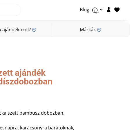
Blog


p
k ajándékozol?
Márkák
;
;
k ajándékozol?
Márkák
;
;
zett ajándék
 díszdobozban
ocka szett bambusz dobozban.
ésnapra, karácsonyra barátoknak,