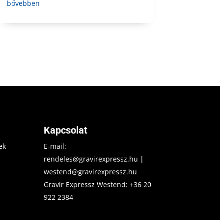
bővebben
Kapcsolat
ek
E-mail:
rendeles@gravirexpressz.hu
|
westend@gravirexpressz.hu
Gravír Expressz Westend:
+36 20
922 2384