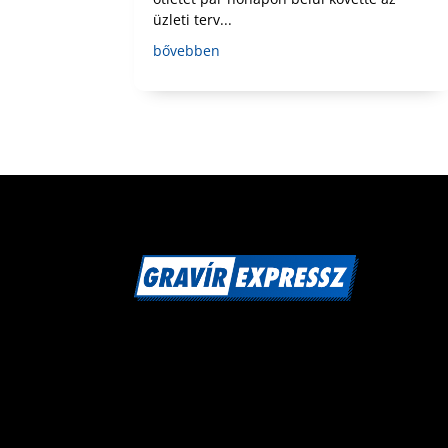
üzleti terv...
bővebben