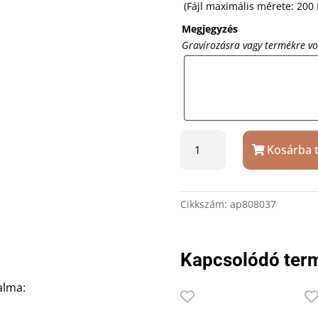
(Fájl maximális mérete: 200
Megjegyzés
Gravírozásra vagy termékre v
Kő
Kosárba 
jégkocka
szett
ajándék
gravírozással
Cikkszám:
ap808037
díszdobozban
mennyiség
Kapcsolódó ter
alma: