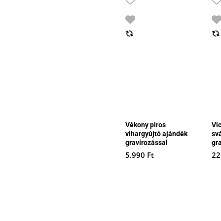
Vékony piros
Vi
vihargyújtó ajándék
sv
gravírozással
gr
5.990
Ft
22