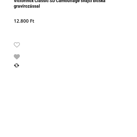
Victorinox Classic SD Camouflage svájci bicska
gravírozással
12.800
Ft