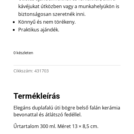
kávéjukat útközben vagy a munkahelyükön is
biztonságosan szeretnék inni.
Könnyű és nem törékeny.
Praktikus ajándék.
0 készleten
Cikkszám:
431703
Termékleírás
Elegáns duplafalú úti bögre belső falán kerámia
bevonattal és átlátszó fedéllel.
Űrtartalom 300 ml. Méret 13 × 8,5 cm.