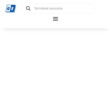
Products
search