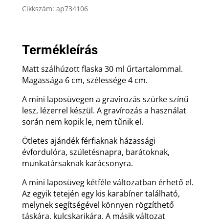
-
Cikkszám:
ap734106
30
ml,
ajándék
Termékleírás
gravírozással
mennyiség
Matt szálhúzott flaska 30 ml űrtartalommal.
Magassága 6 cm, szélessége 4 cm.
A mini laposüvegen a gravírozás szürke színű
lesz, lézerrel készül. A gravírozás a használat
során nem kopik le, nem tűnik el.
Ötletes ajándék férfiaknak házassági
évfordulóra, születésnapra, barátoknak,
munkatársaknak karácsonyra.
A mini laposüveg kétféle változatban érhető el.
Az egyik tetején egy kis karabíner található,
melynek segítségével könnyen rögzíthető
táskára, kulcskarikára. A másik változat