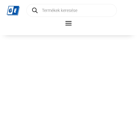
Products
search