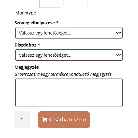
Monotype
Szöveg elhelyezése
*
Díszdoboz
*
Megjegyzés
Gravírozásra vagy termékre vonatkozó megjegyzés
Mini
Kosárba teszem
flaska
1
oz