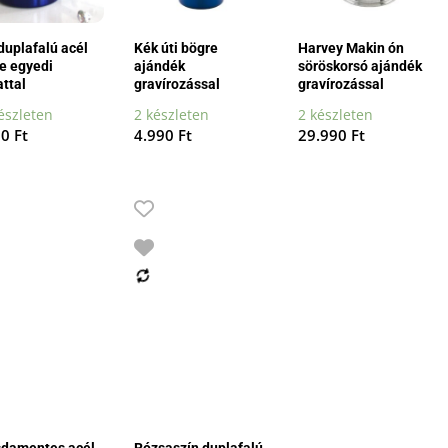
duplafalú acél
Kék úti bögre
Harvey Makin ón
e egyedi
ajándék
söröskorsó ajándék
attal
gravírozással
gravírozással
észleten
2 készleten
2 készleten
90
Ft
4.990
Ft
29.990
Ft
damentes acél
Rózsaszín duplafalú