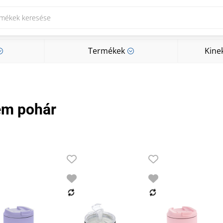
Termékek
Kine
;
;
Termékek
Kine
;
;
ém pohár