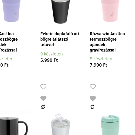
 Ars Una
Fekete duplafalú úti
Rózsaszín Ars Una
oszbögre
bögre átlátszó
termoszbögre
dék
tetővel
ajándék
írozással
gravírozással
0 készleten
szleten
5 készleten
5.990
Ft
90
Ft
7.990
Ft