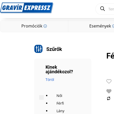
Products
search
Promóciók
Események
;
Promóciók
Események
;
g
Szűrők
F
Kinek
ajándékozol?
Töröl
Női
Férfi
Lány