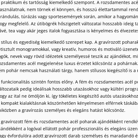
 praktikum és tartósság kiemelkedő szempont. A rozsdamentes acé
asználatnak, nem törnek el könnyen, és hosszú élettartammal rend
irándulás, túrázás vagy sportesemények során, amikor a hagyomán
ogy megfelelő. Az útibögrék hőszigetelt változatai hosszabb ideig t
ávé, tea vagy akár jeges italok fogyasztása is kényelmes és élvezete
 stílus és egyediség kiemelkedő szerepet kap. A gravírozott poharak
etisztult monogramokkal, vagy kreatív, humoros és motiváló üzenete
ogók, nevek vagy rövid idézetek személyessé teszik az ajándékot, mik
ozsdamentes acél megjelenése luxus érzetet kölcsönöz a pohárnak. 
ém pohár nemcsak használati tárgy, hanem stílusos kiegészítő is
 funkcionalitás szintén fontos előny. A fém és rozsdamentes acél p
áltozataik pedig ideálisak hosszabb utazásokhoz vagy kültéri progra
ogy az ital ne ömöljön ki, így tökéletes kiegészítő autós utazásokho
 kompakt kialakításnak köszönhetően kényelmesen elférnek táskáb
iközben a gravírozás személyes és elegáns hatást kölcsönöz.
 gravírozott fém és rozsdamentes acél poharak ajándékként rendkí
jándékként a logóval ellátott pohár professzionális és elegáns üze
agy évfordulóra adott gravírozott darab személyes és maradandó él