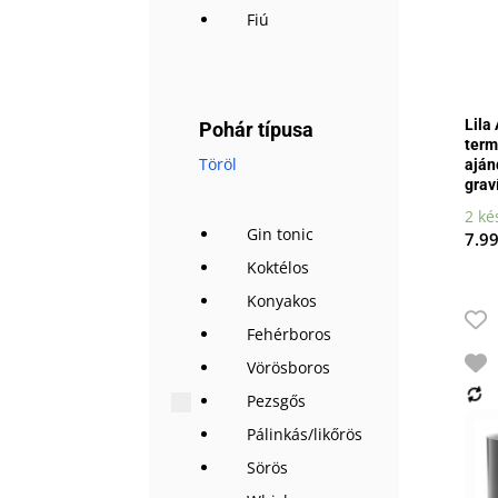
Fiú
Lila
Pohár típusa
term
Töröl
aján
grav
2 ké
Gin tonic
7.9
Koktélos
Konyakos
Fehérboros
Vörösboros
Pezsgős
Pálinkás/likőrös
Sörös