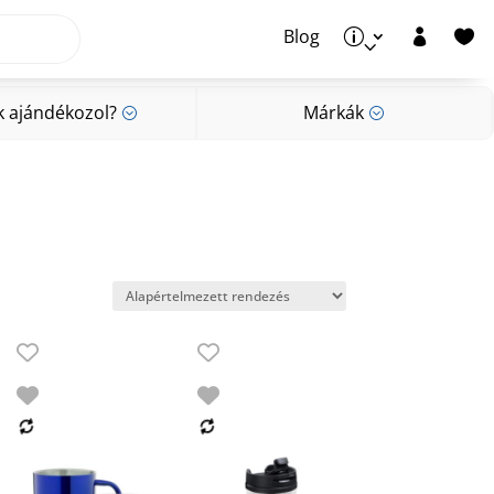
Blog
p


k ajándékozol?
Márkák
;
;
k ajándékozol?
Márkák
;
;