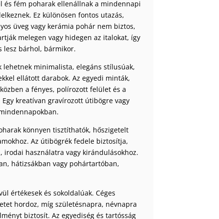
l és fém poharak ellenállnak a mindennapi
elkeznek. Ez különösen fontos utazás,
yos üveg vagy kerámia pohár nem biztos,
artják melegen vagy hidegen az italokat, így
s lesz bárhol, bármikor.
 lehetnek minimalista, elegáns stílusúak,
kkel ellátott darabok. Az egyedi minták,
özben a fényes, polírozott felület és a
Egy kreatívan gravírozott útibögre vagy
 a mindennapokban.
oharak könnyen tisztíthatók, hőszigetelt
mokhoz. Az útibögrék fedele biztosítja,
z, irodai használatra vagy kirándulásokhoz.
an, hátizsákban vagy pohártartóban,
vül értékesek és sokoldalúak. Céges
netet hordoz, míg születésnapra, névnapra
ményt biztosít. Az egyediség és tartósság