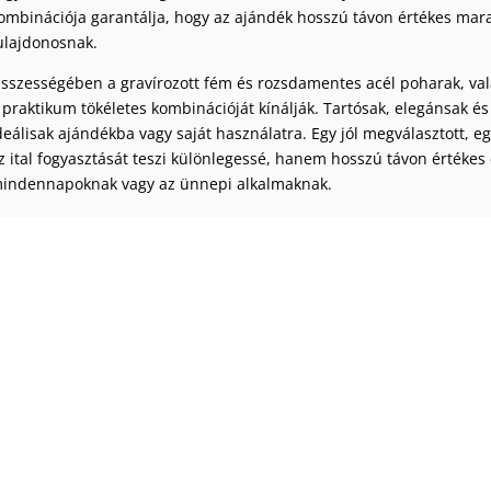
ombinációja garantálja, hogy az ajándék hosszú távon értékes ma
ulajdonosnak.
sszességében a gravírozott fém és rozsdamentes acél poharak, vala
 praktikum tökéletes kombinációját kínálják. Tartósak, elegánsak é
deálisak ajándékba vagy saját használatra. Egy jól megválasztott, e
z ital fogyasztását teszi különlegessé, hanem hosszú távon értékes 
indennapoknak vagy az ünnepi alkalmaknak.