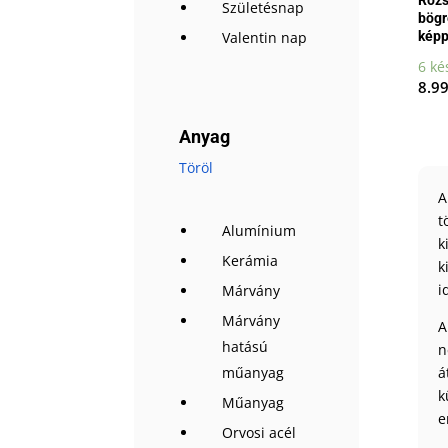
Születésnap
bögre
képp
Valentin nap
6 ké
8.9
Anyag
Töröl
A
t
Alumínium
k
Kerámia
k
i
Márvány
Márvány
A
hatású
n
műanyag
á
k
Műanyag
e
Orvosi acél