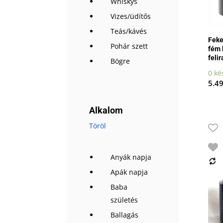
Whiskys
Vizes/üdítős
Teás/kávés
Feke
Pohár szett
fém 
felir
Bögre
0 ké
5.4
Alkalom
Töröl
Anyák napja
Apák napja
Baba
születés
Ballagás