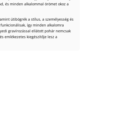
rad, és minden alkalommal örömet okoz a
mint útibögrék a stílus, a személyesség és
s funkcionálisak, így minden alkalomra
gyedi gravírozással ellátott pohár nemcsak
és emlékezetes kiegészítője lesz a