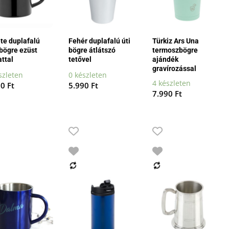
te duplafalú
Fehér duplafalú úti
Türkiz Ars Una
bögre ezüst
bögre átlátszó
termoszbögre
attal
tetővel
ajándék
gravírozással
szleten
0 készleten
4 készleten
90
Ft
5.990
Ft
7.990
Ft