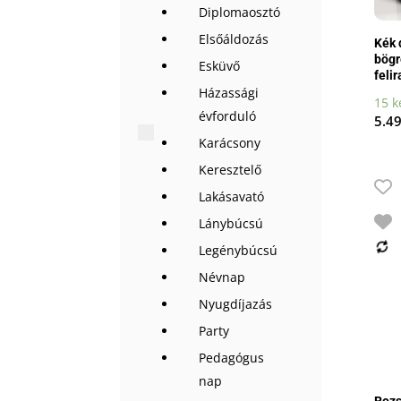
Diplomaosztó
Elsőáldozás
Kék 
bögr
Esküvő
felir
Házassági
15 k
évforduló
5.4
Karácsony
Keresztelő
Lakásavató
Lánybúcsú
Legénybúcsú
Névnap
Nyugdíjazás
Party
Pedagógus
nap
Rozs