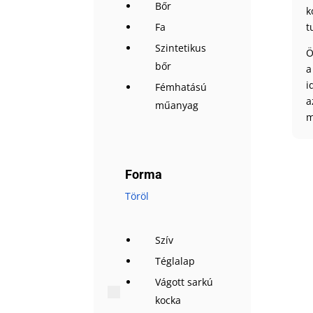
Bőr
k
Fa
t
Szintetikus
Ö
bőr
a
i
Fémhatású
a
műanyag
m
Forma
Töröl
Szív
Téglalap
Vágott sarkú
kocka