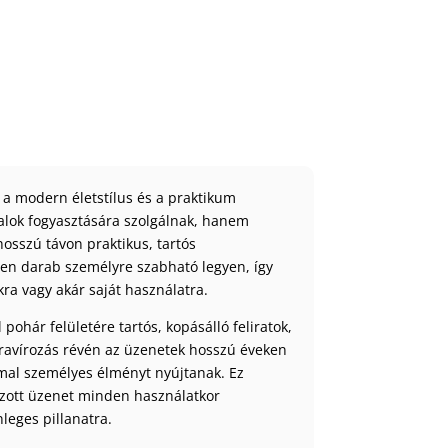
 a modern életstílus és a praktikum
talok fogyasztására szolgálnak, hanem
hosszú távon praktikus, tartós
den darab személyre szabható legyen, így
ra vagy akár saját használatra.
ohár felületére tartós, kopásálló feliratok,
gravírozás révén az üzenetek hosszú éveken
mmal személyes élményt nyújtanak. Ez
ozott üzenet minden használatkor
leges pillanatra.