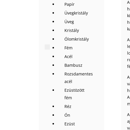
A
Papír
h
Üvegkristály
k
Üveg
h
k
Kristály
Ólomkristály
A
l
Fém
l
Acél
r
Bambusz
f
Rozsdamentes
A
acél
v
Ezüstözött
h
A
fém
m
Réz
A
Ón
a
Ezüst
v