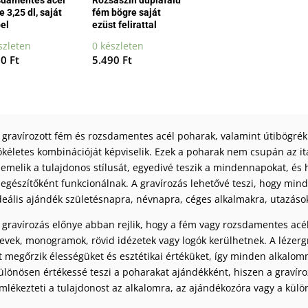
 3,25 dl, saját
fém bögre saját
el
ezüst felirattal
szleten
0 készleten
90
Ft
5.490
Ft
 gravírozott fém és rozsdamentes acél poharak, valamint útibögrék
ökéletes kombinációját képviselik. Ezek a poharak nem csupán az i
iemelik a tulajdonos stílusát, egyedivé teszik a mindennapokat, és 
iegészítőként funkcionálnak. A gravírozás lehetővé teszi, hogy min
deális ajándék születésnapra, névnapra, céges alkalmakra, utazások
 gravírozás előnye abban rejlik, hogy a fém vagy rozsdamentes acél p
evek, monogramok, rövid idézetek vagy logók kerülhetnek. A lézer
t megőrzik élességüket és esztétikai értéküket, így minden alkalo
ülönösen értékessé teszi a poharakat ajándékként, hiszen a gravír
mlékezteti a tulajdonost az alkalomra, az ajándékozóra vagy a külön