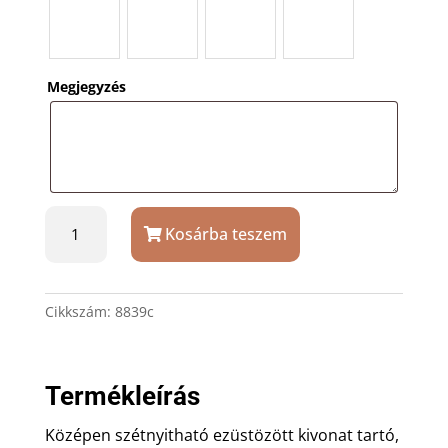
Megjegyzés
Ezüstözött
Kosárba teszem
születési
kivonat
tartó
+
Cikkszám:
8839c
talp
gravírozással
mennyiség
Termékleírás
Középen szétnyitható ezüstözött kivonat tartó,