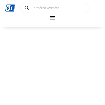
Products
search