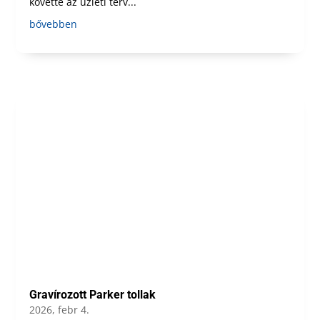
követte az üzleti terv...
bővebben
Gravírozott Parker tollak
2026, febr 4.