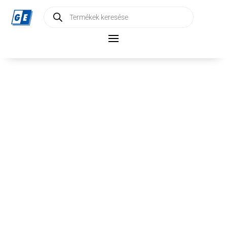
Products
search